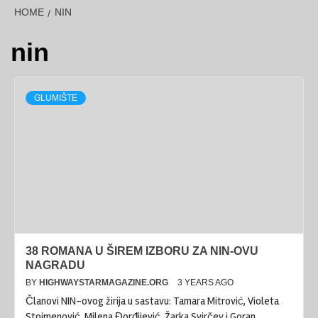
HOME
NIN
nin
GLUMIŠTE
38 ROMANA U ŠIREM IZBORU ZA NIN-OVU
NAGRADU
BY
HIGHWAYSTARMAGAZINE.ORG
3 YEARS AGO
Članovi NIN-ovog žirija u sastavu: Tamara Mitrović, Violeta
Stojmenović, Milena Đorđijević, Žarka Svirčev i Goran