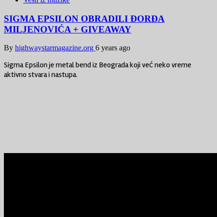
SIGMA EPSILON OBRADILI ĐORĐA
MILJENOVIĆA + GIVEAWAY
By
highwaystarmagazine.org
6 years ago
Sigma Epsilon je metal bend iz Beograda koji već neko vreme
aktivno stvara i nastupa.