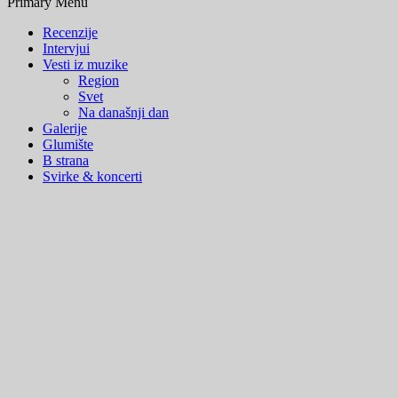
Primary Menu
Recenzije
Intervjui
Vesti iz muzike
Region
Svet
Na današnji dan
Galerije
Glumište
B strana
Svirke & koncerti