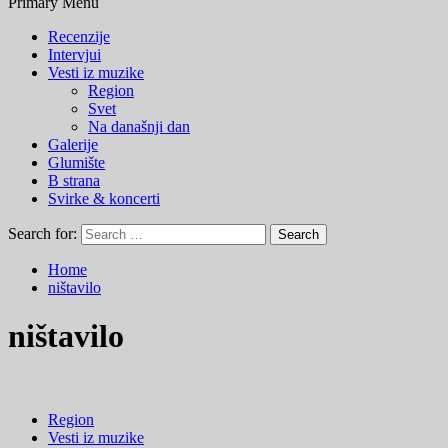
Primary Menu
Recenzije
Intervjui
Vesti iz muzike
Region
Svet
Na današnji dan
Galerije
Glumište
B strana
Svirke & koncerti
Search for:
Home
ništavilo
ništavilo
Region
Vesti iz muzike