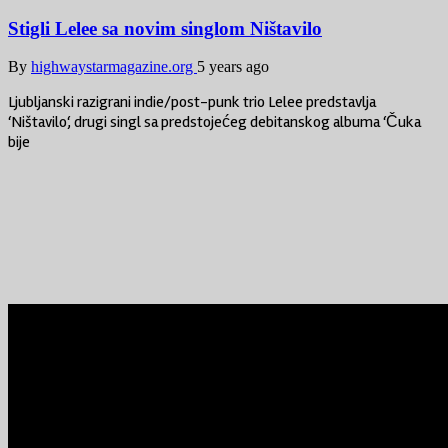
Stigli Lelee sa novim singlom Ništavilo
By
highwaystarmagazine.org
5 years ago
Ljubljanski razigrani indie/post-punk trio Lelee predstavlja
‘Ništavilo‘, drugi singl sa predstojećeg debitanskog albuma ‘Čuka
bije