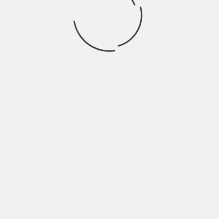
ČKA
rijom