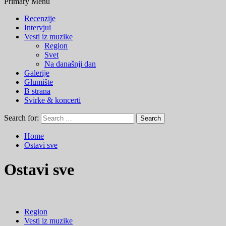
Primary Menu
Recenzije
Intervjui
Vesti iz muzike
Region
Svet
Na današnji dan
Galerije
Glumište
B strana
Svirke & koncerti
Search for:
Home
Ostavi sve
Ostavi sve
Region
Vesti iz muzike