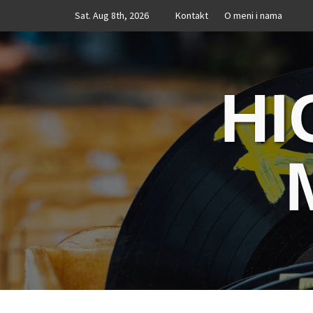
Skip
Sat. Aug 8th, 2026
Kontakt
O meni i nama
to
content
HI