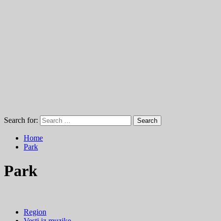
Search for:
Home
Park
Park
Region
Vesti iz muzike