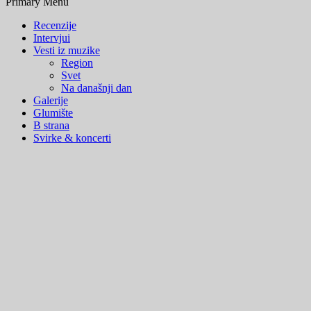
Primary Menu
Recenzije
Intervjui
Vesti iz muzike
Region
Svet
Na današnji dan
Galerije
Glumište
B strana
Svirke & koncerti