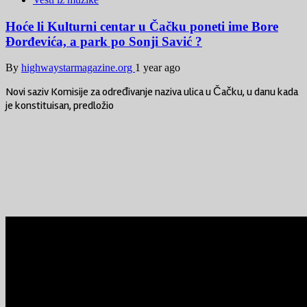
Hoće li Kulturni centar u Čačku poneti ime Bore
Đorđevića, a park po Sonji Savić ?
By
highwaystarmagazine.org
1 year ago
Novi saziv Komisije za određivanje naziva ulica u Čačku, u danu kada
je konstituisan, predložio