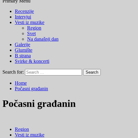
Primary Menu
Recenzije
Intervjui
Vesti iz muzike
Region
Svet
Na današnji dan
Galerije
Glumište
B strana
Svirke & koncerti
Search for:
Home
Počasni građanin
Počasni građanin
Region
Vesti iz muzike