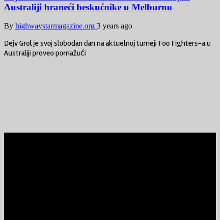
Australiji hraneći beskućnike u Melburnu
By
highwaystarmagazine.org
3 years ago
Dejv Grol je svoj slobodan dan na aktuelnoj turneji Foo Fighters-a u
Australiji proveo pomažući