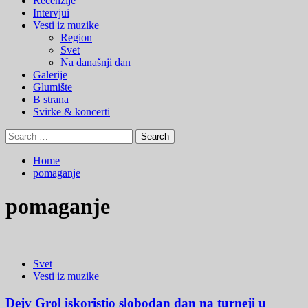
Recenzije
Menu
Intervjui
Vesti iz muzike
Region
Svet
Na današnji dan
Galerije
Glumište
B strana
Svirke & koncerti
Search
for:
Home
pomaganje
pomaganje
Svet
Vesti iz muzike
Dejv Grol iskoristio slobodan dan na turneji u