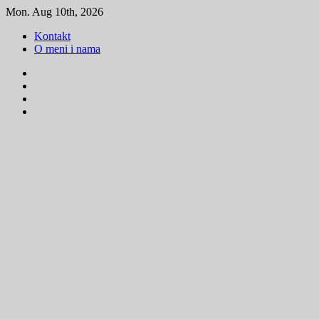
Skip
Mon. Aug 10th, 2026
to
Kontakt
content
O meni i nama
Facebook
Instagram
Youtube
Tik
Tok