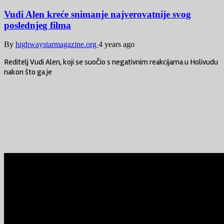
Vudi Alen kreće snimanje najverovatnije svog
poslednjeg filma
By
highwaystarmagazine.org
4 years ago
Reditelj Vudi Alen, koji se suočio s negativnim reakcijama u Holivudu
nakon što ga je