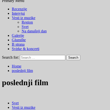
Primary Menu
Recenzije
Intervjui
Vesti iz muzike
Region
Svet
Na današnji dan
Galerije
Glumište
B strana
Svirke & koncerti
Search for:
Home
poslednji film
poslednji film
Svet
Vesti iz muzike