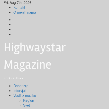
Skip
Fri. Aug 7th, 2026
to
Kontakt
content
O meni i nama
Facebook
Instagram
Youtube
Tik
Tok
Highwaystar
Magazine
Rock i kultura
Primary
Recenzije
Menu
Intervjui
Vesti iz muzike
Region
Svet