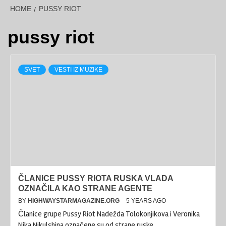
HOME
PUSSY RIOT
pussy riot
SVET
VESTI IZ MUZIKE
ČLANICE PUSSY RIOTA RUSKA VLADA
OZNAČILA KAO STRANE AGENTE
BY
HIGHWAYSTARMAGAZINE.ORG
5 YEARS AGO
Članice grupe Pussy Riot Nadežda Tolokonjikova i Veronika
Nika Nikulshina označene su od strane ruske