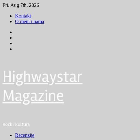
Skip
Fri. Aug 7th, 2026
to
Kontakt
content
O meni i nama
Facebook
Instagram
Youtube
Tik
Tok
Highwaystar
Magazine
Rock i kultura
Primary
Recenzije