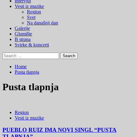
Menu
Intervjui
Vesti iz muzike
Region
Svet
Na današnji dan
Galerije
Glumište
B strana
Svirke & koncerti
Search
for:
Home
Pusta tlapnja
Pusta tlapnja
Region
Vesti iz muzike
PUEBLO RUIZ IMA NOVI SINGL “PUSTA
TLAPNJA”