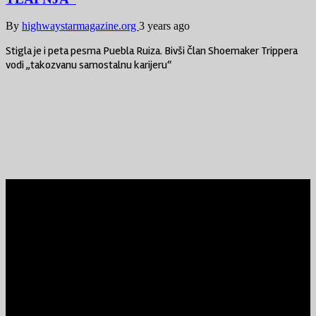
By
highwaystarmagazine.org
3 years ago
Stigla je i peta pesma Puebla Ruiza. Bivši član Shoemaker Trippera
vodi „takozvanu samostalnu karijeru“