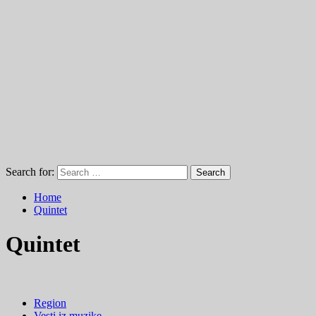
Search for:
Home
Quintet
Quintet
Region
Vesti iz muzike