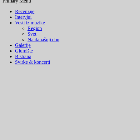
Primary Menu
Recenzije
Intervjui
Vesti iz muzike
Region
Svet
Na današnji dan
Galerije
Glumište
B strana
Svirke & koncerti