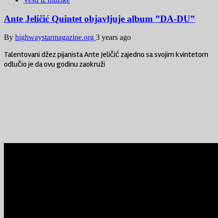
Ante Jeličić Quintet objavljuje album ”DA-DU”
By
highwaystarmagazine.org
3 years ago
Talentovani džez pijanista Ante Jeličić zajedno sa svojim kvintetom
odlučio je da ovu godinu zaokruži