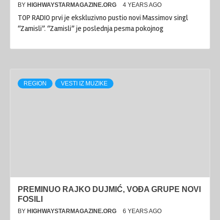
BY
HIGHWAYSTARMAGAZINE.ORG
4 YEARS AGO
TOP RADIO prvi je ekskluzivno pustio novi Massimov singl
“Zamisli”. “Zamisli” je poslednja pesma pokojnog
REGION
VESTI IZ MUZIKE
PREMINUO RAJKO DUJMIĆ, VOĐA GRUPE NOVI
FOSILI
BY
HIGHWAYSTARMAGAZINE.ORG
6 YEARS AGO