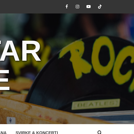
Facebook
Instagram
Youtube
Tik
Tok
TAR
E
ANA
SVIRKE & KONCERTI