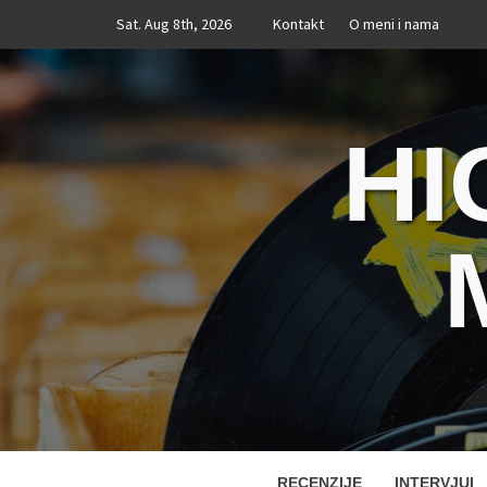
Skip
Sat. Aug 8th, 2026
Kontakt
O meni i nama
to
content
HI
RECENZIJE
INTERVJUI