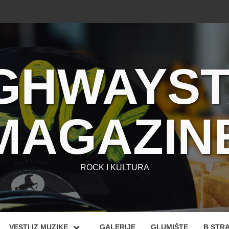
GHWAYS
MAGAZIN
ROCK I KULTURA
VESTI IZ MUZIKE
GALERIJE
GLUMIŠTE
B STR