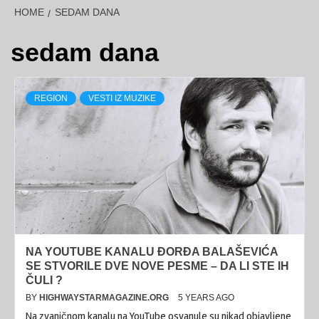
HOME
SEDAM DANA
sedam dana
REGION
VESTI IZ MUZIKE
NA YOUTUBE KANALU ĐORĐA BALAŠEVIĆA
SE STVORILE DVE NOVE PESME – DA LI STE IH
ČULI ?
BY
HIGHWAYSTARMAGAZINE.ORG
5 YEARS AGO
Na zvaničnom kanalu na YouTube osvanule su nikad objavljene