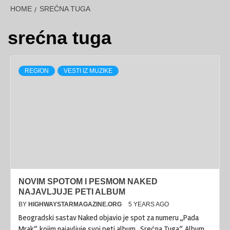
HOME
SREĆNA TUGA
srećna tuga
REGION
VESTI IZ MUZIKE
NOVIM SPOTOM I PESMOM NAKED
NAJAVLJUJE PETI ALBUM
BY
HIGHWAYSTARMAGAZINE.ORG
5 YEARS AGO
Beogradski sastav Naked objavio je spot za numeru „Pada
Mrak“, kojim najavljuje svoj peti album ,,Srećna Tuga”. Album