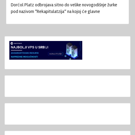
Dorćol Platz odbrojava sitno do velike novogodišnje žurke
pod nazivom “Rekapitulatzija” na kojoj će glavne