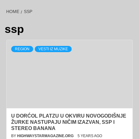
HOME
SSP
ssp
REGION
VESTI IZ MUZIKE
U DORĆOL PLATZU U OKVIRU NOVOGODIŠNJE
ŽURKE NASTUPAJU NIČIM IZAZVAN, SSP I
STEREO BANANA
BY
HIGHWAYSTARMAGAZINE.ORG
5 YEARS AGO