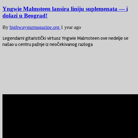
Yngwie Malmsteen lansira liniju suplemenata — i
dolazi u Beograd!
By
highwaystarmagazine.org
1 year ago
Legendarni gitaristički virtuoz Yngwie Malmsteen ove nedelje se
našao u centru pažnje iz neočekivanog razloga