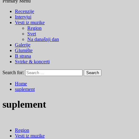
Primary Menu
Recenzije
Intervjui
Vesti iz muzike
Region
Svet
Na današnji dan
Galerije
Glumište
B strana
Svirke & koncerti
Search for:
Home
suplement
suplement
Region
Vesti iz muzike