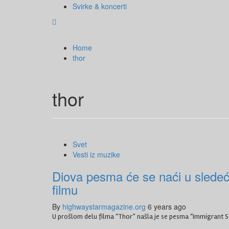
Svirke & koncerti
Home
thor
thor
Svet
Vesti iz muzike
Diova pesma će se naći u sled
filmu
By
highwaystarmagazine.org
6 years ago
U prošlom delu filma “Thor” našla je se pesma “Immigrant 