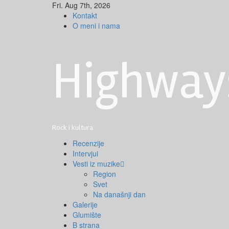
Skip
Fri. Aug 7th, 2026
to
Kontakt
content
O meni i nama
Highway
Rock i kultura
Primary
Recenzije
Menu
Intervjui
Vesti iz muzike
Region
Svet
Na današnji dan
Galerije
Glumište
B strana