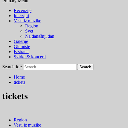
Primary Menu
Recenzije
Intervjui
Vesti iz muzike
Region
Svet
Na današnji dan
Galerije
Glumište
B strana
Svirke & koncerti
Search for:
Home
tickets
tickets
Region
Vesti iz muzike