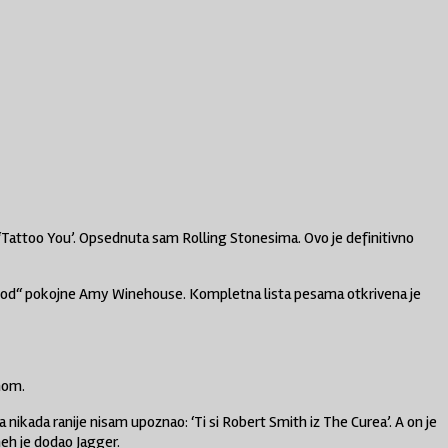
 je ‘Tattoo You’. Opsednuta sam Rolling Stonesima. Ovo je definitivno
Good“ pokojne
Amy Winehouse
. Kompletna lista pesama otkrivena je
hom.
 nikada ranije nisam upoznao: ‘Ti si Robert Smith iz The Curea’. A on je
meh je dodao Jagger.