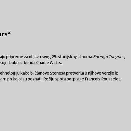
ars“
aju pripreme za objavu svog 25. studijskog albuma
Foreign Tongues
,
pokojni bubnjar benda
Charlie Watts
.
tehnologiju kako bi članove Stonesa pretvorila u njihove verzije iz
m po kojoj su poznati. Režiju spota potpisuje
Francois Rousselet
.