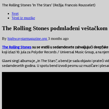
The Rolling Stones ‘In The Stars’ (Režija: Francois Rousselet)
Svet
Vesti iz muzike
The Rolling Stones podmlađeni veštačkom 
By
highwaystarmagazine.org
3 months ago
The Rolling Stones
su se vratili u sedamdesete zahvaljujući deepfake t
koji izlazi 10. jula za
Polydor Records
/
Universal Music Group
, a na nj
Glavni singl albuma je „In The Stars“, a bend je sada objavio i prateći 
sedamdesetih godina. U spotu bend izvodi pesmu uz muzičare i plesač