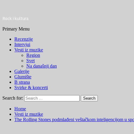
Rock i kultura
Primary Menu
Recenzije
Intervjui
Vesti iz muzike
Region
Svet
Na današnji dan
Galerije
Glumište
B strana
Svirke & koncerti
Search for:
Home
Vesti iz muzike
The Rolling Stones podmlađeni veštačkom inteligencijom u spo