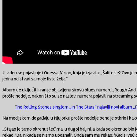
U videu se pojavljuje i
Odessa A’zion
, koja je izjavila: „Šalite se? Ovo
jedna od stvari sa moje liste želja.“
Album će uključiti i ranije objavljenu sirovu blues numeru „Rough An
prošle nedelje, nakon što su se naslovi numera pojavili na streaming se
The Rolling Stones singlom „In The Stars“ najavili novi album 
Na medijskom događaju u
Njujorku
prošle nedelje bend je otkrio i k
„Stajao je tamo okrenut leđima, u dugoj haljini, a kada se okrenuo bio 
rekao: ‘Da, nikada se nismo upoznali’. Onda sam mu rekao: ‘Kad si već 