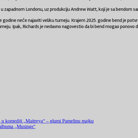
u zapadnom Londonu, uz produkciju
Andrew Watt
, koji je sa bendom s
odine neće najaviti veliku turneju. Krajem 2025. godine bend je potvrdio
rneju. Ipak, Richards je nedavno nagovestio da bi bend mogao ponovo d
n u komediji „Maitreya“ – glumi Pamelinu majku
u albuma „Musings“