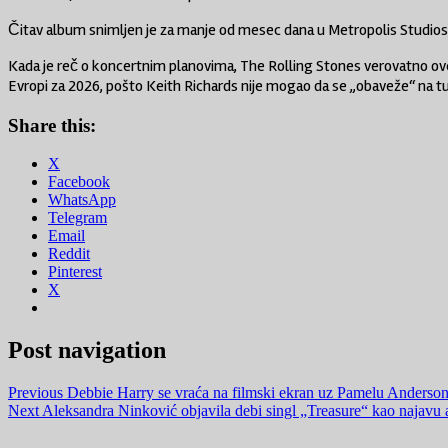
Čitav album snimljen je za manje od mesec dana u
Metropolis Studios
Kada je reč o koncertnim planovima, The Rolling Stones verovatno ove g
Evropi za 2026, pošto
Keith Richards
nije mogao da se „obaveže“ na tu
Share this:
X
Facebook
WhatsApp
Telegram
Email
Reddit
Pinterest
X
Post navigation
Previous
Debbie Harry se vraća na filmski ekran uz Pamelu Anderso
Next
Aleksandra Ninković objavila debi singl „Treasure“ kao najav