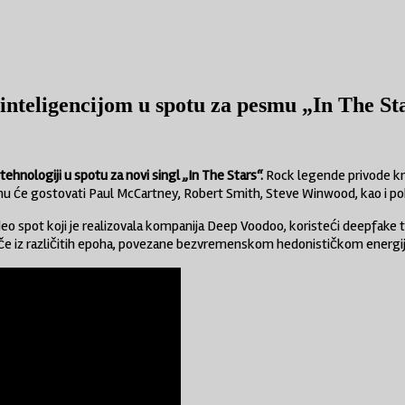
inteligencijom u spotu za pesmu „In The St
ehnologiji u spotu za novi singl „In The Stars“.
Rock legende privode kr
emu će gostovati
Paul McCartney
,
Robert Smith
,
Steve Winwood
, kao i 
video spot koji je realizovala kompanija Deep Voodoo, koristeći deepfake 
e iz različitih epoha, povezane bezvremenskom hedonističkom energijo