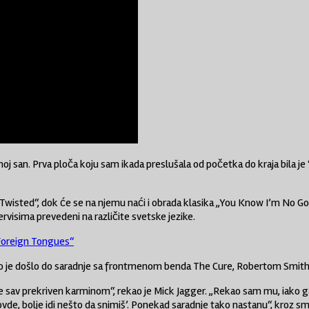
 je moj san. Prva ploča koju sam ikada preslušala od početka do kraja bila
d Twisted“, dok će se na njemu naći i obrada klasika „You Know I’m No 
rvisima prevedeni na različite svetske jezike.
„Foreign Tongues“
ako je došlo do saradnje sa frontmenom benda
The Cure
, Robertom Smit
je sav prekriven karminom“, rekao je
Mick Jagger
. „Rekao sam mu, iako ga
ovde, bolje idi nešto da snimiš’. Ponekad saradnje tako nastanu“, kroz s