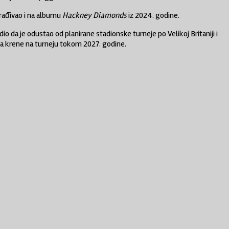
arađivao i na albumu
Hackney Diamonds
iz 2024. godine.
 da je odustao od planirane stadionske turneje po Velikoj Britaniji i
a krene na turneju tokom 2027. godine.