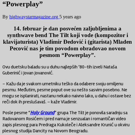
“Powerplay”
By
highwaystarmagazine.org
5 years ago
14. februar je dan posvećen zaljubljenima a
synthwave bend The Tilt koji vode (kompozitor i
klavijaturista) Vladimir Đedović i (gitarista) Mladen
Pecović nas je tim povodom obradovao novom
pesmom “Powerplay”.
Ovu duetsku baladu su u duhu najlepših ’80-tih izveli Nataša
Guberinić i Jovan Jovanović.
– Kažu da je svakom umetniku teško da odabere svoju omiljenu
pesmu. Međutim, pesme poput ove su nešto sasvim posebno. Ne
mogu se isplanirati, nastanu nekako naivno lako, u dahu i ostave bez
reči dok ih preslušavaš. – kaže Vladimir.
Posle pesme “
Holy Ground
” grupa The Tilt je ponovila saradnju sa
Radovanom Rosićem i pred nama je senzualan i romantičan video
zapis plesnog para Predraga Kukoleče i Aleksandre Krunić u okviru
plesnog studija Dancity na Novom Beogradu.