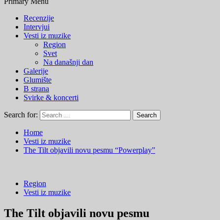
Primary Menu
Recenzije
Intervjui
Vesti iz muzike
Region
Svet
Na današnji dan
Galerije
Glumište
B strana
Svirke & koncerti
Search for:
Home
Vesti iz muzike
The Tilt objavili novu pesmu “Powerplay”
Region
Vesti iz muzike
The Tilt objavili novu pesmu