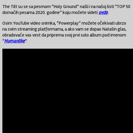
The Tilt su se sa pesmom “Holy Ground” našli i na našoj listi “TOP 50
domaćih pesama 2020. godine” koju možete videti
ovde
.
Osim YouTube video snimka, “Powerplay” možete očekivati ubrzo
na svim streaming platformama, a ako vam se dopao Natašin glas,
obradovaće vas vest da priprema svoj prvi solo album pod imenom
“
Humanlike
“.