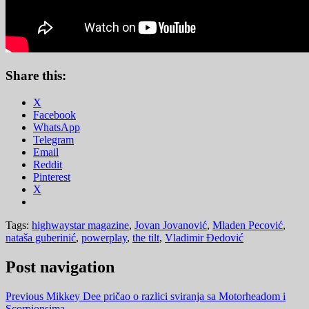
Share this:
X
Facebook
WhatsApp
Telegram
Email
Reddit
Pinterest
X
Tags:
highwaystar magazine
,
Jovan Jovanović
,
Mladen Pecović
,
nataša guberinić
,
powerplay
,
the tilt
,
Vladimir Đedović
Post navigation
Previous
Mikkey Dee pričao o razlici sviranja sa Motorheadom i
Scorpionsima