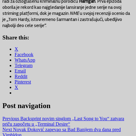
radi za ozloglašenu kriminalnu porodicu
Harrigan
. Prva epizoda
oborila je rekord kao najgledanije lansiranje jedne serije na ovoj
striming platformi, dok je magazin
NME
u svojoj recenziji ocenio da
je „Tom Hardy, istovremeno šarmantan i zastrašujući, ubedljivo
najbolji deo cele serije“.
Share this:
X
Facebook
WhatsApp
Telegram
Email
Reddit
Pinterest
X
Post navigation
Previous
Backsprint novim singlom „Last Song to You“ zatvara
priču započetu u „Terminal Desire“
Next
Novak Đoković zapevao sa Bad Banijem dva dana pred
Vimbldon