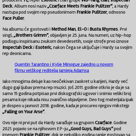
Deck
. Album nosi naziv
„Czarface Meets Frankie Pulitzer“
, a Hardy
nastupa pod svojim rep pseudonimom
Frankie Pulitzer
, odnosno
Face Puller
.
Na albumu će gostovati i
Method Man
,
El-O
i
Busta Rhymes
. Prvi
singl,
„Brothers Grimm“
, objavljen je 25. juna. Na numeri, uz hip-hop
podlogu inspirisanu zvukom devedesetih, svoje strofe prvo iznose
Inspectah Deck
i
Esoteric
, nakon čega se uključuje i Hardy sa svojim
rep deonicama.
Quentin Tarantino i Kylie Minogue zajedno u novom
filmu velškog reditelja Jamieja Adamsa
Iako mnogima deluje kao neočekivan zaokret u karijeri, Hardy već
dugo gaji ljubav prema rep muzici. Još 2011. godine otkrio je da je sa
samo 15 godina potpisao prvi diskografski ugovor i snimio veliki broj
pesama koje nikada nisu zvanično objavljene. Deo tog materijala ipak
je dospeo u javnost 2018. godine, kada je procureo njegov mikstejp
„Falling on Your Arse“
.
Ovo nije ni prvi put da Hardy sarađuje sa grupom
Czarface
. Godine
2021. pojavio se na njihovom EP-ju
„Good Guys, Bad Guys“
pod
imenom
Frankie Pulitzer
, dok je nekoliko godina ranije gostovao sa