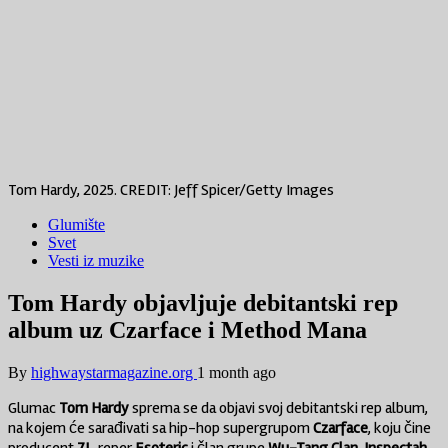
Tom Hardy, 2025. CREDIT: Jeff Spicer/Getty Images
Glumište
Svet
Vesti iz muzike
Tom Hardy objavljuje debitantski rep
album uz Czarface i Method Mana
By
highwaystarmagazine.org
1 month ago
Glumac
Tom Hardy
sprema se da objavi svoj debitantski rep album,
na kojem će sarađivati sa hip-hop supergrupom
Czarface
, koju čine
producent
7L
, reper
Esoteric
i član grupe
Wu-Tang Clan
,
Inspectah