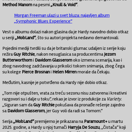
Method Manom
na pesmi
„Knull & Void“
.
Morgan Freeman ulazi u svet bluza: najavljen album
„Symphonic Blues Experience“
Vest o albumu dolazi nakon glasina da je Hardy navodno dobio otkaz
u seriji
„MobLand“
, što su autori projekta nedavno demantovali.
Pojedini mediji tvrdili su da je britanski glumac udaljen iz serije koju
režira
Guy Ritchie
, nakon nesuglasica sa producentima
Jezom
Butterworthom
i
Davidom Glasserom
oko izmena scenarija, kao i
zbog navodnog zadržavanja u prikolici tokom snimanja, zbog čega
su kolege
Pierce Brosnan
i
Helen Mirren
morale da čekaju.
Međutim, kasnije je potvrđeno da Hardy nije dobio otkaz.
„Tom nije otpušten, vrata za treću sezonu nisu zatvorena i kreativni
razgovori su i dalje u toku“, rekao je izvor iz produkcije za
Variety
.
„Siguran sam da
Guy Ritchie
pokušava da pronađe rešenje zajedno
sa
Davidom Glasserom
, jer Guy voli da radi sa Tomom.“
Serija
„MobLand“
premijerno je prikazana na
Paramount+
u martu
2025. godine, a Hardy u njoj tumači
Harryja De Souzu
, „čistača“ koji