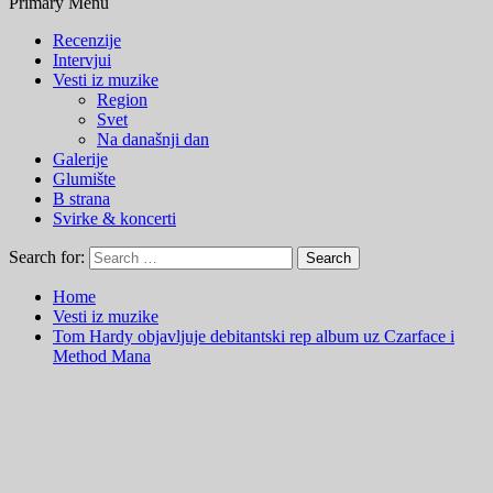
Primary Menu
Recenzije
Intervjui
Vesti iz muzike
Region
Svet
Na današnji dan
Galerije
Glumište
B strana
Svirke & koncerti
Search for:
Home
Vesti iz muzike
Tom Hardy objavljuje debitantski rep album uz Czarface i
Method Mana