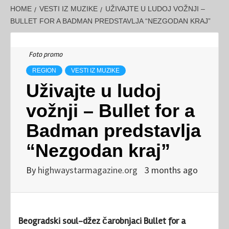
HOME
VESTI IZ MUZIKE
UŽIVAJTE U LUDOJ VOŽNJI –
BULLET FOR A BADMAN PREDSTAVLJA “NEZGODAN KRAJ”
Foto promo
REGION
VESTI IZ MUZIKE
Uživajte u ludoj
vožnji – Bullet for a
Badman predstavlja
“Nezgodan kraj”
By
highwaystarmagazine.org
3 months ago
Beogradski soul-džez čarobnjaci Bullet for a