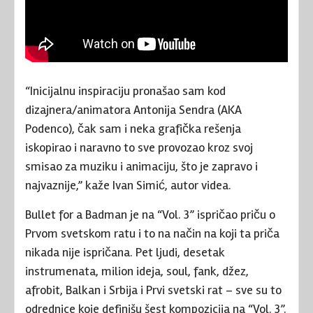
“Inicijalnu inspiraciju pronašao sam kod
dizajnera/animatora Antonija Sendra (AKA
Podenco), čak sam i neka grafička rešenja
iskopirao i naravno to sve provozao kroz svoj
smisao za muziku i animaciju, što je zapravo i
najvaznije,” kaže Ivan Simić, autor videa.
Bullet for a Badman je na “Vol. 3” ispričao priču o
Prvom svetskom ratu i to na način na koji ta priča
nikada nije ispričana. Pet ljudi, desetak
instrumenata, milion ideja, soul, fank, džez,
afrobit, Balkan i Srbija i Prvi svetski rat – sve su to
odrednice koje definišu šest kompozicija na “Vol. 3”.