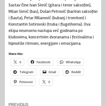
Sastav čine Ivan Simić (gitara i tenor saksofon),
Milan Simić (bas), Dušan Petrović (bariton saksofon
i flauta), Petar Milanović (bubanj i trombon) i
Konstantin Sotirovski (truba i flugelhorna). Ova
ekipa neumorno nastupa već godinama po
klubovima, koncertnim dvoranama i festivalima i
hipnotiše ritmom, energijom i emocijama.
Share this:
X
Facebook
WhatsApp
Telegram
Email
Reddit
Pinterest
X
Post
PREVIOUS