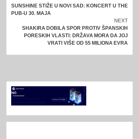
SUNSHINE STIŽE U NOVI SAD: KONCERT U THE
navigation
PUB-U 30. MAJA
NEXT
SHAKIRA DOBILA SPOR PROTIV ŠPANSKIH
PORESKIH VLASTI: DRŽAVA MORA DA JOJ
VRATI VIŠE OD 55 MILIONA EVRA