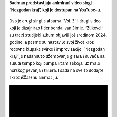
Badman predstavljaju animirani video singl
“Nezgodan kraj”, koji je dostupan na YouTube-u.
Ovo je drugi singl s albuma “Vol. 3” i drugi video
koji je dizajnirao lider benda Ivan Simić. “Zlikovci”
su treći studijski album objavili još sredinom 2024.
godine, a pesme su nastavile svoj život kroz
redovne klupske svirke i improvizacije. “Nezgodan
kraj” je nadahnuto džemovanje gitara i duvača na
suludi tempo koji pumpa ritam sekcija, uz malo
horskog pevanja i trilera. I sada na sve to dodajte i
skroz iščašenu animaciju.