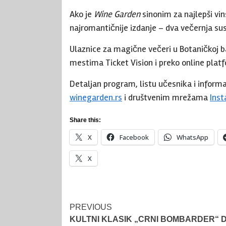
Ako je
Wine Garden
sinonim za najlepši vin
najromantičnije izdanje – dva večernja su
Ulaznice za magične večeri u Botaničkoj b
mestima Ticket Vision i preko online pla
Detaljan program, listu učesnika i inform
winegarden.rs
i društvenim mrežama
Ins
Share this:
X
Facebook
WhatsApp
X
Post
PREVIOUS
KULTNI KLASIK „CRNI BOMBARDER“ 
navigation