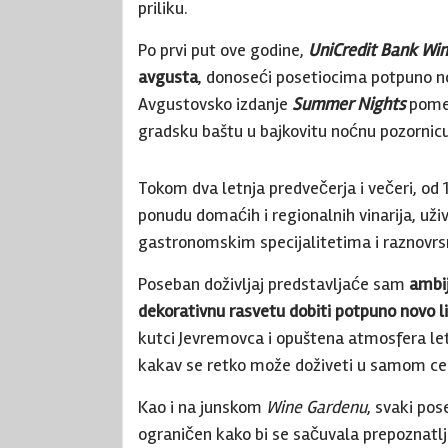
priliku.
Po prvi put ove godine,
UniCredit Bank Wi
avgusta
, donoseći posetiocima potpuno n
Avgustovsko izdanje
Summer Nights
pomer
gradsku baštu u bajkovitu noćnu pozornic
Tokom dva letnja predvečerja i večeri, od 1
ponudu domaćih i regionalnih vinarija, už
gastronomskim specijalitetima i raznovrs
Poseban doživljaj predstavljaće sam
ambi
dekorativnu rasvetu dobiti potpuno novo li
kutci Jevremovca i opuštena atmosfera letn
kakav se retko može doživeti u samom ce
Kao i na junskom
Wine Gardenu
, svaki pos
ograničen kako bi se sačuvala prepoznatlj