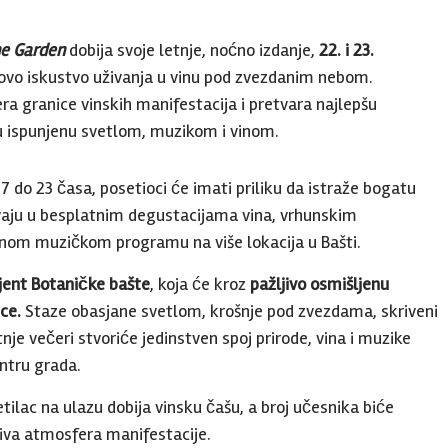
ne Garden
dobija svoje letnje, noćno izdanje,
22. i 23.
ovo iskustvo uživanja u vinu pod zvezdanim nebom.
a granice vinskih manifestacija i pretvara najlepšu
u ispunjenu svetlom, muzikom i vinom.
7 do 23 časa, posetioci će imati priliku da istraže bogatu
ivaju u besplatnim degustacijama vina, vrhunskim
nom muzičkom programu na više lokacija u Bašti.
jent Botaničke bašte
, koja će kroz
pažljivo osmišljenu
ce.
Staze obasjane svetlom, krošnje pod zvezdama, skriveni
je večeri stvoriće jedinstven spoj prirode, vina i muzike
ntru grada.
etilac na ulazu dobija vinsku čašu, a broj učesnika biće
iva atmosfera manifestacije.