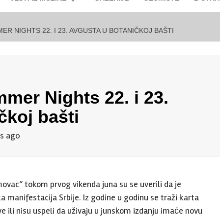
R NIGHTS 22. I 23. AVGUSTA U BOTANIČKOJ BAŠTI
er Nights 22. i 23.
čkoj bašti
s ago
ovac“ tokom prvog vikenda juna su se uverili da je
a manifestacija Srbije. Iz godine u godinu se traži karta
ove ili nisu uspeli da uživaju u junskom izdanju imaće novu