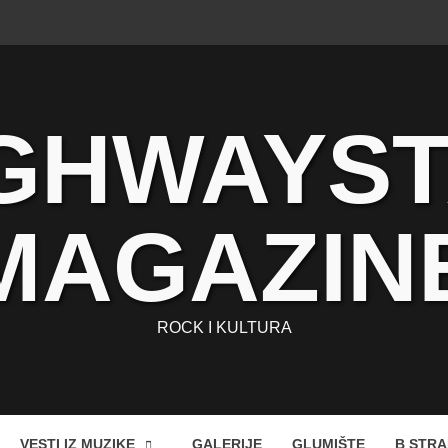
GHWAYS
MAGAZIN
ROCK I KULTURA
VESTI IZ MUZIKE
GALERIJE
GLUMIŠTE
B STR