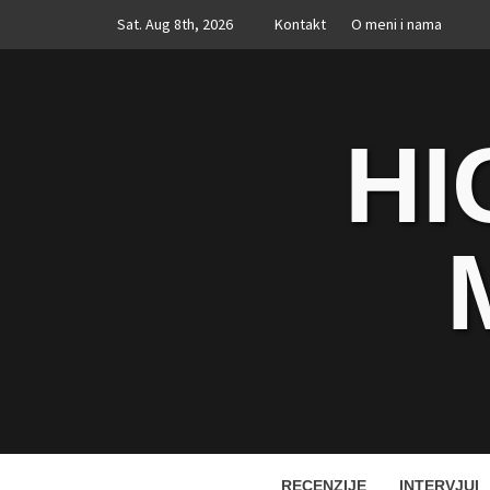
Skip
Sat. Aug 8th, 2026
Kontakt
O meni i nama
to
content
HI
RECENZIJE
INTERVJUI