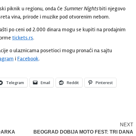
ski piknik u regionu, onda će
Summer Nights
biti njegovo
sreta vina, prirode i muzike pod otvorenim nebom.
ašti po ceni od 2.000 dinara mogu se kupiti na prodajnim
tforme
tickets.rs
.
acije o ulaznicama posetioci mogu pronaći na sajtu
tagram
i
Facebook
.
Telegram
Email
Reddit
Pinterest
NEXT
DARKA
BEOGRAD DOBIJA MOTO FEST: TRI DANA