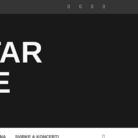
Facebook
Instagram
Youtube
Tik
Tok
TAR
E
ANA
SVIRKE & KONCERTI