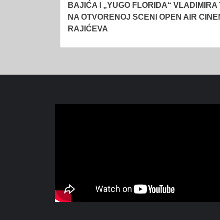
BAJIĆA I „YUGO FLORIDA“ VLADIMIRA
NA OTVORENOJ SCENI OPEN AIR CIN
RAJIĆEVA