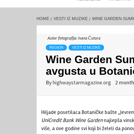
HOME
VESTI IZ MUZIKE
WINE GARDEN SUMME
Autor fotografija: Ivana Čutura
REGION
VESTI IZ MUZIKE
Wine Garden Summ
avgusta u Botani
By
highwaystarmagazine.org
2 month
Hiljade posetilaca Botaničke bašte „Jevrem
UniCredit Bank Wine Garden
najlepša vinsk
više, a ove godine svi koji bi želeli da pon