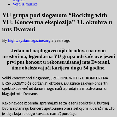
Vesti iz muzike
YU grupa pod sloganom “Rocking with
YU: Koncertna eksplozija” 31. oktobra u
mts Dvorani
By
highwaystarmagazine.org
2 years ago
Jedan od najdugovečnijih bendova na ovim
prostorima, legendarna YU grupa održaće ove jeseni
prvi put koncert u rekonstruisanoj mts Dvorani,
time obeležavajući karijeru dugu 54 godine.
Veliki koncert pod sloganom; „ROCKING WITH YU: KONCERTNA
EKSPLOZIJA“ biće održan 31. oktobra, a ulaznice za ovaj koncertni
spektakl se već od danas mogu naći u prodaji na mtsdvorana.rs i
blagajni mts Dvorane.
Kako navode iz benda, spremajući se za jesenji spektakl u kultnoj
Dvorani planiraju koncert upotpunjen brass sekcijom i udaračima. „To
je ideja koja se dugo kuvala u nama“, poručuju.