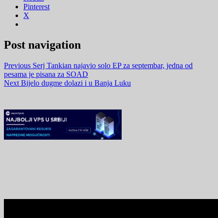
Pinterest
X
Post navigation
Previous
Serj Tankian najavio solo EP za septembar, jedna od
pesama je pisana za SOAD
Next
Bijelo dugme dolazi i u Banja Luku