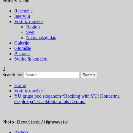
Primary Menu
Recenzije
Intervjui
Vesti iz muzike
Region
Svet
Na današnji dan
Galerije
Glumište
B strana
Svirke & koncerti
Search for:
Home
Vesti iz muzike
YU grupa pod sloganom “Rocking with YU: Koncertna
eksplozija” 31. oktobra u mts Dvorani
Photo : Elena Stanić / Highwaystar
Region