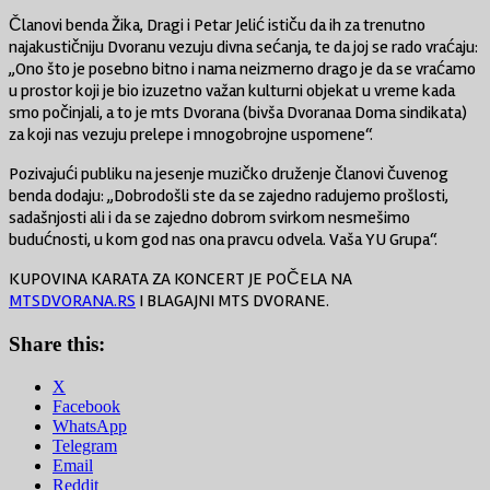
Članovi benda Žika, Dragi i Petar Jelić ističu da ih za trenutno
najakustičniju Dvoranu vezuju divna sećanja, te da joj se rado vraćaju:
„Ono što je posebno bitno i nama neizmerno drago je da se vraćamo
u prostor koji je bio izuzetno važan kulturni objekat u vreme kada
smo počinjali, a to je mts Dvorana (bivša Dvoranaa Doma sindikata)
za koji nas vezuju prelepe i mnogobrojne uspomene“.
Pozivajući publiku na jesenje muzičko druženje članovi čuvenog
benda dodaju: „Dobrodošli ste da se zajedno radujemo prošlosti,
sadašnjosti ali i da se zajedno dobrom svirkom nesmešimo
budućnosti, u kom god nas ona pravcu odvela. Vaša YU Grupa“.
KUPOVINA KARATA ZA KONCERT JE POČELA NA
MTSDVORANA.RS
I BLAGAJNI MTS DVORANE.
Share this:
X
Facebook
WhatsApp
Telegram
Email
Reddit