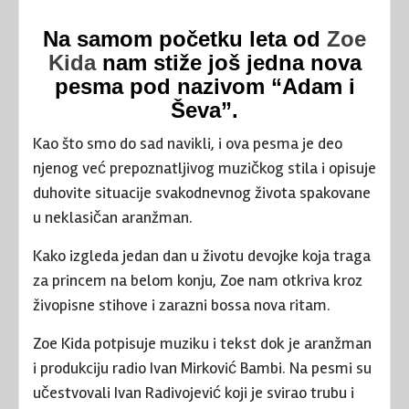
Na samom početku leta od
Zoe
Kida
nam stiže još jedna nova
pesma pod nazivom “Adam i
Ševa”.
Kao što smo do sad navikli, i ova pesma je deo
njenog već prepoznatljivog muzičkog stila i opisuje
duhovite situacije svakodnevnog života spakovane
u neklasičan aranžman.
Kako izgleda jedan dan u životu devojke koja traga
za princem na belom konju, Zoe nam otkriva kroz
živopisne stihove i zarazni bossa nova ritam.
Zoe Kida potpisuje muziku i tekst dok je aranžman
i produkciju radio Ivan Mirković Bambi. Na pesmi su
učestvovali Ivan Radivojević koji je svirao trubu i