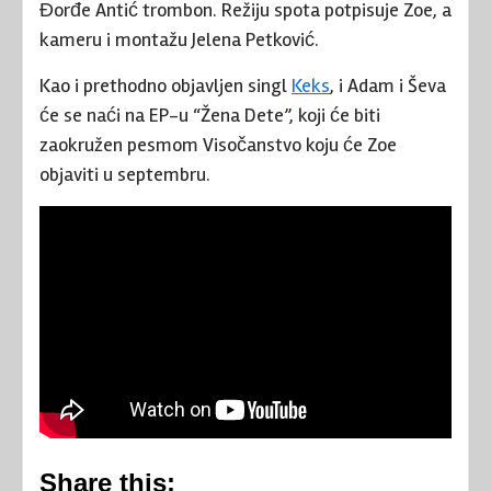
Đorđe Antić trombon. Režiju spota potpisuje Zoe, a
kameru i montažu Jelena Petković.
Kao i prethodno objavljen singl
Keks
, i Adam i Ševa
će se naći na EP-u “Žena Dete”, koji će biti
zaokružen pesmom Visočanstvo koju će Zoe
objaviti u septembru.
Share this: