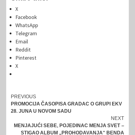
X
Facebook
WhatsApp
Telegram
Email
Reddit
Pinterest
X
Post
PREVIOUS
PROMOCIJA ČASOPISA GRADAC O GRUPI EKV
navigation
28. JUNA U NOVOM SADU
NEXT
MENJAJUĆI SEBE, POJEDINAC MENJA SVET –
STIGAO ALBUM „PROHODAVANJA“ BENDA