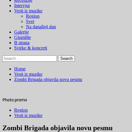
Recenzije
Menu
Intervjui
Vesti iz muzike
Region
Svet
Na današnji dan
Galerije
Glumište
B strana
Svirke & koncerti
Search
for:
Home
Vesti iz muzike
Zombi Brigada objavila novu pesmu
Photo promo
Region
Vesti iz muzike
Zombi Brigada objavila novu pesmu