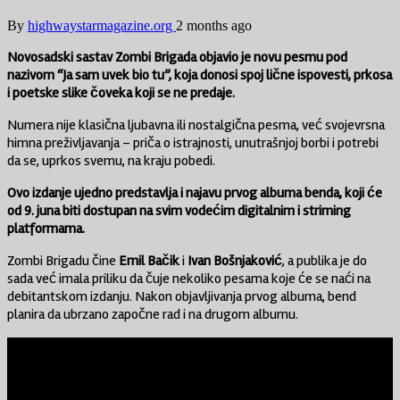
By
highwaystarmagazine.org
2 months ago
Novosadski sastav Zombi Brigada objavio je novu pesmu pod
nazivom “Ja sam uvek bio tu”, koja donosi spoj lične ispovesti, prkosa
i poetske slike čoveka koji se ne predaje.
Numera nije klasična ljubavna ili nostalgična pesma, već svojevrsna
himna preživljavanja – priča o istrajnosti, unutrašnjoj borbi i potrebi
da se, uprkos svemu, na kraju pobedi.
Ovo izdanje ujedno predstavlja i najavu prvog albuma benda, koji će
od 9. juna biti dostupan na svim vodećim digitalnim i striming
platformama.
Zombi Brigadu čine
Emil Bačik
i
Ivan Bošnjaković
, a publika je do
sada već imala priliku da čuje nekoliko pesama koje će se naći na
debitantskom izdanju. Nakon objavljivanja prvog albuma, bend
planira da ubrzano započne rad i na drugom albumu.