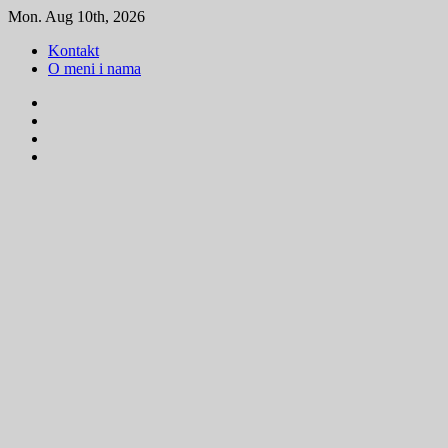
Skip
Mon. Aug 10th, 2026
to
Kontakt
content
O meni i nama
Facebook
Instagram
Youtube
Tik
Tok