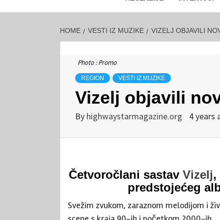
HOME
VESTI IZ MUZIKE
VIZELJ OBJAVILI NO
Photo : Promo
REGION
VESTI IZ MUZIKE
Vizelj objavili no
By
highwaystarmagazine.org
4 years 
Četvoročlani sastav
Vizelj
,
predstojećeg al
Svežim zvukom, zaraznom melodijom i ž
scene s kraja 90-ih i početkom 2000-ih.