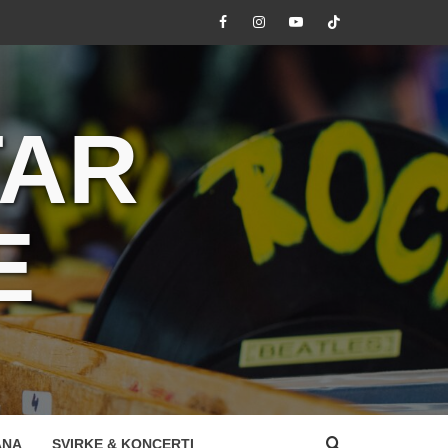
Facebook
Instagram
Youtube
Tik
Tok
TAR
E
ANA
SVIRKE & KONCERTI