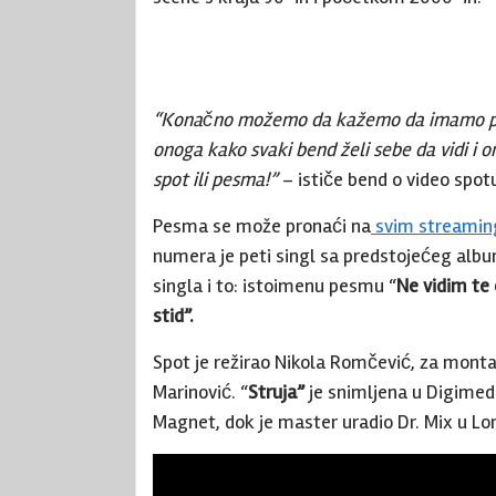
“Konačno možemo da kažemo da imamo pes
onoga kako svaki bend želi sebe da vidi i o
spot ili pesma!”
– ističe bend o video spotu
Pesma se može pronaći na
svim streamin
numera je peti singl sa predstojećeg alb
singla i to: istoimenu pesmu “
Ne vidim te
stid”.
Spot je režirao Nikola Romčević, za montaž
Marinović. “
Struja”
je snimljena u Digimedi
Magnet, dok je master uradio Dr. Mix u Lo