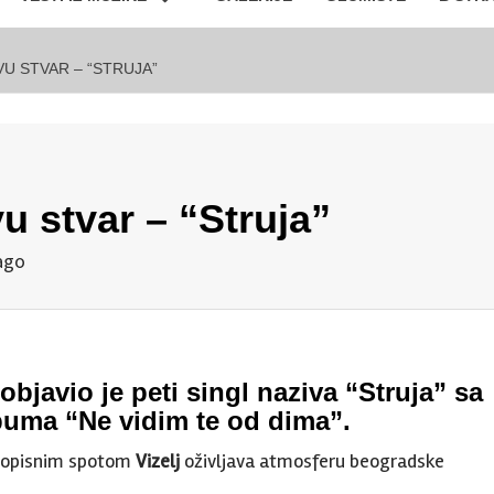
VU STVAR – “STRUJA”
vu stvar – “Struja”
ago
 objavio je peti singl naziva “Struja” sa
buma “Ne vidim te od dima”.
ivopisnim spotom
Vizelj
oživljava atmosferu beogradske