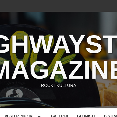
GHWAYS
MAGAZIN
ROCK I KULTURA
VESTI IZ MUZIKE
GALERIJE
GLUMIŠTE
B STR