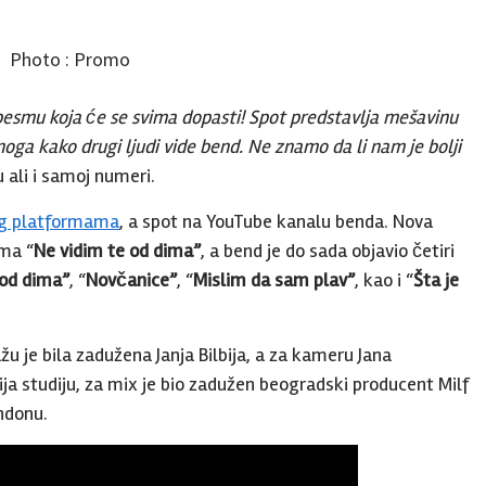
Photo : Promo
mu koja će se svima dopasti! Spot predstavlja mešavinu
noga kako drugi ljudi vide bend. Ne znamo da li nam je bolji
 ali i samoj numeri.
g platformama
,
a spot na YouTube kanalu benda.
Nova
uma “
Ne vidim te od dima”
, a bend je do sada objavio četiri
 od dima”
, “
Novčanice”
, “
Mislim da sam plav”
, kao i “
Šta je
u je bila zadužena Janja Bilbija, a za kameru Jana
ja studiju, za mix je bio zadužen beogradski producent Milf
ndonu.