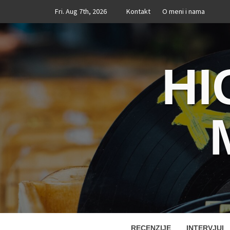
Skip
Fri. Aug 7th, 2026
Kontakt
O meni i nama
to
content
HI
RECENZIJE
INTERVJUI