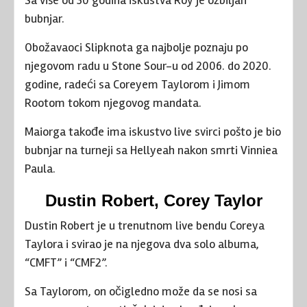
bubnjar.
Obožavaoci Slipknota ga najbolje poznaju po
njegovom radu u Stone Sour-u od 2006. do 2020.
godine, radeći sa Coreyem Taylorom i Jimom
Rootom tokom njegovog mandata.
Maiorga takođe ima iskustvo live svirci pošto je bio
bubnjar na turneji sa Hellyeah nakon smrti Vinniea
Paula.
Dustin Robert, Corey Taylor
Dustin Robert je u trenutnom live bendu Coreya
Taylora i svirao je na njegova dva solo albuma,
“CMFT” i “CMF2”.
Sa Taylorom, on očigledno može da se nosi sa