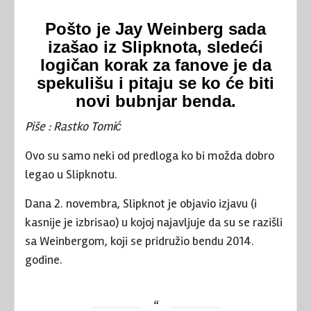
Pošto je Jay Weinberg sada
izašao iz Slipknota, sledeći
logičan korak za fanove je da
spekulišu i pitaju se ko će biti
novi bubnjar benda.
Piše : Rastko Tomić
Ovo su samo neki od predloga ko bi možda dobro
legao u Slipknotu.
Dana 2. novembra, Slipknot je objavio izjavu (i
kasnije je izbrisao) u kojoj najavljuje da su se razišli
sa Weinbergom, koji se pridružio bendu 2014.
godine.