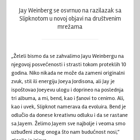
Jay Weinberg se osvrnuo na razilazak sa
Slipknotom u novoj objavi na društvenim
mrežama
„Želeli bismo da se zahvalimo Jayu Weinbergu na
njegovoj posvećenosti i strasti tokom proteklih 10
godina. Niko nikada ne može da zameni originalni
zvuk, stil ili energiju Joeya Jordisona, ali Jay je
ispoštovao Joeyevu ulogu i doprineo na poslednja
tri albuma, a mi, bend, kao i fanovi to cenimo. Ali,
kao i uvek, Slipknot namerava da evoluira. Bend je
odlučio da donese kreativnu odluku i da se rastane
sa Jayem. Želimo Jayem sve najbolje i veoma smo
uzbuđeni zbog onoga što nam budućnost nosi,”