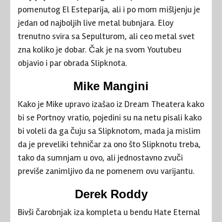
pomenutog El Esteparija, ali i po mom mišljenju je
jedan od najboljih live metal bubnjara. Eloy
trenutno svira sa Sepulturom, ali ceo metal svet
zna koliko je dobar. Čak je na svom Youtubeu
objavio i par obrada Slipknota.
Mike Mangini
Kako je Mike upravo izašao iz Dream Theatera kako
bi se Portnoy vratio, pojedini su na netu pisali kako
bi voleli da ga čuju sa Slipknotom, mada ja mislim
da je preveliki tehničar za ono što Slipknotu treba,
tako da sumnjam u ovo, ali jednostavno zvuči
previše zanimljivo da ne pomenem ovu varijantu.
Derek Roddy
Bivši čarobnjak iza kompleta u bendu Hate Eternal