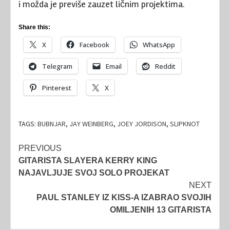
i možda je previše zauzet ličnim projektima.
Share this:
X
Facebook
WhatsApp
Telegram
Email
Reddit
Pinterest
X
TAGS:
BUBNJAR
,
JAY WEINBERG
,
JOEY JORDISON
,
SLIPKNOT
Post
PREVIOUS
GITARISTA SLAYERA KERRY KING
navigation
NAJAVLJUJE SVOJ SOLO PROJEKAT
NEXT
PAUL STANLEY IZ KISS-A IZABRAO SVOJIH
OMILJENIH 13 GITARISTA