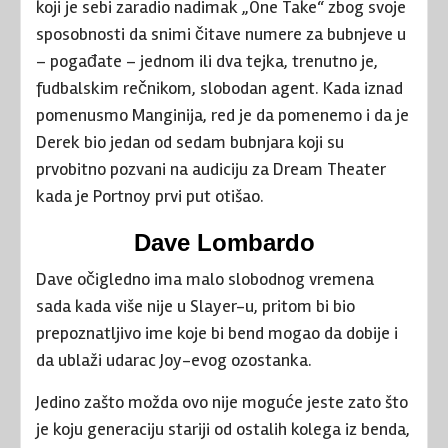
koji je sebi zaradio nadimak „One Take“ zbog svoje
sposobnosti da snimi čitave numere za bubnjeve u
– pogađate – jednom ili dva tejka, trenutno je,
fudbalskim rečnikom, slobodan agent. Kada iznad
pomenusmo Manginija, red je da pomenemo i da je
Derek bio jedan od sedam bubnjara koji su
prvobitno pozvani na audiciju za Dream Theater
kada je Portnoy prvi put otišao.
Dave Lombardo
Dave očigledno ima malo slobodnog vremena
sada kada više nije u Slayer-u, pritom bi bio
prepoznatljivo ime koje bi bend mogao da dobije i
da ublaži udarac Joy-evog ozostanka.
Jedino zašto možda ovo nije moguće jeste zato što
je koju generaciju stariji od ostalih kolega iz benda,