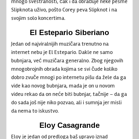
mnogo svestranosti, čak i da obrađuje neke pesme
Slipknota uživo, pošto Corey peva Slipknot i na
svojim solo koncertima.
El Estepario Siberiano
Jedan od najviralnijih muzičara trenutno na
internet nebu je El Estepario. Dakle ne samo
bubnjara, već muzičara generalno. Zbog njegovih
mnogobrojnih obrada kojima se svi čude koliko
dobro zvuče mnogi po internetu pišu da žele da ga
vide kao novog bubnjara, mada je on u novom
videu rekao da on neće biti bubnjar, tačnije – da ga
do sada još nije niko pozvao, ali i sumnja jer misli
da nema to iskustvo.
Eloy Casagrande
Eloy je jedan od predloga baš upravo iznad