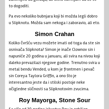
to dogoditi.
Pa evo nekoliko bubnjara koji bi možda legli dobro
u Slipknotu. Možda sam nekoga i zaboravio, ali eto.
Simon Crahan
Koliko čvršću vezu možete imati od toga da ste sin
osnivača Slipknota? Simon je inače Clownov sin i
napuniće 20 godina u januaru, ali svira na nivou koji
daleko prevazilazi njegove godine. Trenutno svira u
metal bendu Vended, u kom je frontmen i pevač
sin Coreya Taylora Griffin, a ono što je
interesantno jeste da i stilski postoje neke
očigledne sličnosti sa Slipknotovim zvucima.
Roy Mayorga, Stone Sour
Sa više od 30 godina iskustva Roy je ozbiljan