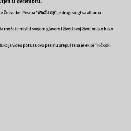
avljen u decembru.
ske četvorke. Pesma “
Budi svoj
” je drugi singl sa albuma
e da možete misliti svojom glavom i živeti svoj život onako kako
dukcija video pota za ovu pesmu prepuštena je ekipi “Hičkok i