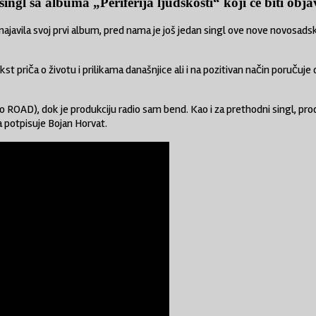
ngl sa albuma „Periferija ljudskosti“ koji će biti obj
najavila svoj prvi album, pred nama je još jedan singl ove nove novosad
kst priča o životu i prilikama današnjice ali i na pozitivan način poručuj
 ROAD), dok je produkciju radio sam bend. Kao i za prethodni singl, pro
a potpisuje Bojan Horvat.