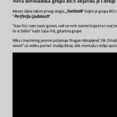
Nova novosadska grupa BES objavila je i drugi si
Mesec dana nakon prvog singla „
Svetionik
“ kojim je grupa BES 
“
Periferija Ljudskosti
“.
“Kao što i sam naziv govori, radi se rock numeri koja kroz svoj te
to vi želite” kaže Saša Friš, gitarista grupe.
Miks i mastering pesme potpisuje Dragan Alimpijević Pik (Studio
sinovi” uz veliku pomoć studija Berar, dok montažu i režiju spot