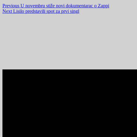
Previous
U novembru stiže novi dokumentarac o Zappi
Next
Lisilo predstavili spot za prvi singl