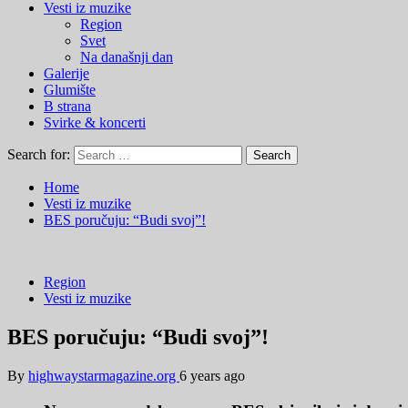
Vesti iz muzike
Region
Svet
Na današnji dan
Galerije
Glumište
B strana
Svirke & koncerti
Search for:
Home
Vesti iz muzike
BES poručuju: “Budi svoj”!
Region
Vesti iz muzike
BES poručuju: “Budi svoj”!
By
highwaystarmagazine.org
6 years ago