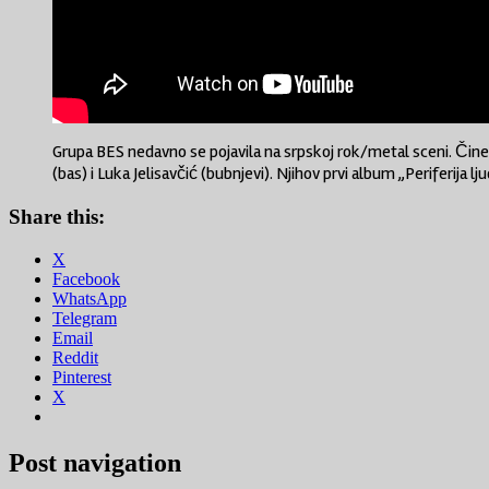
Grupa BES nedavno se pojavila na srpskoj rok/metal sceni. Čine j
(bas) i Luka Jelisavčić (bubnjevi). Njihov prvi album „Periferij
Share this:
X
Facebook
WhatsApp
Telegram
Email
Reddit
Pinterest
X
Post navigation