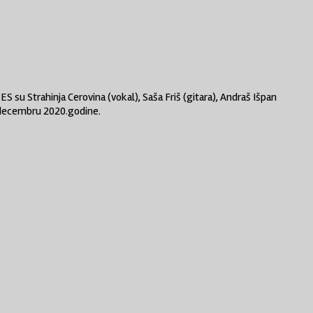
 su Strahinja Cerovina (vokal), Saša Friš (gitara), Andraš Išpan
 u decembru 2020.godine.