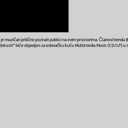
e muzičari prilično poznati publici na ovim prostorima. Članovi benda BES
a ljudskosti” biće objavljen za izdavačku kuću Multimedia Music (CD/LP)