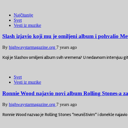
Najčitanije
Svet
Vesti iz muzike
Slash izjavio koji mu je omiljeni album i pohvalio Met
By
highwaystarmagazine.org
7 years ago
Koji je Slashov omiljeni album svih vremena? U nedavnom intervjuu gi
Svet
Vesti iz muzike
Ronnie Wood najavio novi album Rolling Stones-a za
By
highwaystarmagazine.org
7 years ago
Ronnie Wood nazvao je Rolling Stones “neuništivim” i donekle najavio 