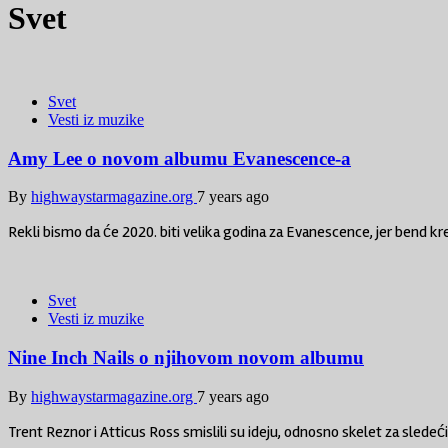
Svet
Svet
Vesti iz muzike
Amy Lee o novom albumu Evanescence-a
By
highwaystarmagazine.org
7 years ago
Rekli bismo da će 2020. biti velika godina za Evanescence, jer bend kre
Svet
Vesti iz muzike
Nine Inch Nails o njihovom novom albumu
By
highwaystarmagazine.org
7 years ago
Trent Reznor i Atticus Ross smislili su ideju, odnosno skelet za slede