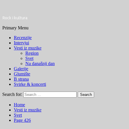
Rock i kultura
Primary Menu
Recenzije
Intervjui
Vesti iz muzike
Region
Svet
Na današnji dan
Galerije
Glumište
B strana
Svirke & koncerti
Search for:
Home
Vesti iz muzike
Svet
Page 426