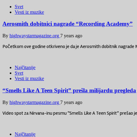
Svet
Vesti iz muzike
Aerosmith dobitnici nagrade “Recording Academy”
By
highwaystarmagazine.org
7 years ago
Početkom ove godine otkriveno je da je Aerosmith dobitnik nagrade 
Najčitanije
Svet
Vesti iz muzike
“Smells Like A Teen Spirit” prešla milijardu pregleda
By
highwaystarmagazine.org
7 years ago
Video spot za Nirvana-inu pesmu “Smells Like A Teen Spirit” prešao je
Najčitanije