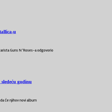
allica-u
tarista Guns N ‘Roses-a odgovorio
 sledeću godinu
da će njihov novi album