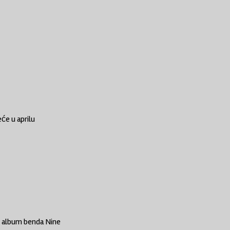
će u aprilu
ći album benda Nine