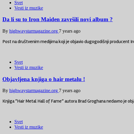
Svet
Vesti iz muzike
Da li su to Iron Maiden završili novi album ?
By
highwaystarmagazine.org
7 years ago
Post na društvenim medijima koji je objavio dugogodišnji producent I
Svet
Vesti iz muzike
Objavljena knjiga o hair metalu !
By
highwaystarmagazine.org
7 years ago
Knjiga “Hair Metal Hall of Fame” autora Brad Groghana nedavno je obja
Svet
Vesti iz muzike