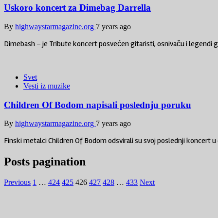
Uskoro koncert za Dimebag Darrella
By
highwaystarmagazine.org
7 years ago
Dimebash – je Tribute koncert posvećen gitaristi, osnivaču i legendi
Svet
Vesti iz muzike
Children Of Bodom napisali poslednju poruku
By
highwaystarmagazine.org
7 years ago
Finski metalci Children Of Bodom odsvirali su svoj poslednji koncert u 
Posts pagination
Previous
1
…
424
425
426
427
428
…
433
Next