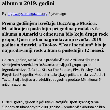
album u 2019. godini
By
highwaystarmagazine.org
7 years ago
Prema godišnjem izveštaju BuzzAngle Music-a,
Metallica je u poslednjih pet godina prodala više
albuma u ​​Americi u odnosu na bilo koju drugu rock
grupu, Queen je bio najprodavaniji izvođač 2019.
godine u Americi, a Tool-ov “Fear Inoculum” bio je
najprodavaniji rock album u poslednjih 12 meseci.
Od 2015. godine, Metallica je prodala više od 2 miliona albuma u ​​
Sjedinjenim Američkim Državama, stavljajući grupu ispred
legendarnih izvođača kao što su The Beatles, Elvis Presley, Pink
Floyd i Led Zeppelin. Međutim, ta brojka je prilično mala i za Adele i
Taylor Swift, koji su u proteklih pet godina prodale 7,5 miliona i 5
miliona albuma.
U 2019. godini, Queen je još, uvek uživajući uspeh igranog filma
“Bohemian Rhapsody“ iz 2018. godine – prodao više albuma od bilo