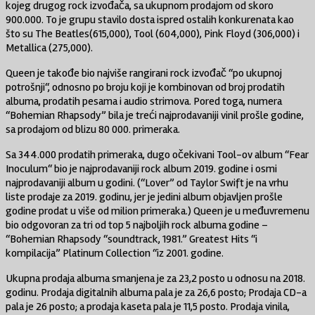
kojeg drugog rock izvođača, sa ukupnom prodajom od skoro
900.000. To je grupu stavilo dosta ispred ostalih konkurenata kao
što su The Beatles(615,000), Tool (604,000), Pink Floyd (306,000) i
Metallica (275,000).
Queen je takođe bio najviše rangirani rock izvođač “po ukupnoj
potrošnji“, odnosno po broju koji je kombinovan od broj prodatih
albuma, prodatih pesama i audio strimova. Pored toga, numera
“Bohemian Rhapsody” bila je treći najprodavaniji vinil prošle godine,
sa prodajom od blizu 80 000. primeraka.
Sa 344.000 prodatih primeraka, dugo očekivani Tool-ov album “Fear
Inoculum“ bio je najprodavaniji rock album 2019. godine i osmi
najprodavaniji album u godini. (“Lover” od Taylor Swift je na vrhu
liste prodaje za 2019. godinu, jer je jedini album objavljen prošle
godine prodat u više od milion primeraka.) Queen je u međuvremenu
bio odgovoran za tri od top 5 najboljih rock albuma godine –
“Bohemian Rhapsody “soundtrack, 1981.” Greatest Hits “i
kompilacija” Platinum Collection “iz 2001. godine.
Ukupna prodaja albuma smanjena je za 23,2 posto u odnosu na 2018.
godinu. Prodaja digitalnih albuma pala je za 26,6 posto; Prodaja CD-a
pala je 26 posto; a prodaja kaseta pala je 11,5 posto. Prodaja vinila,