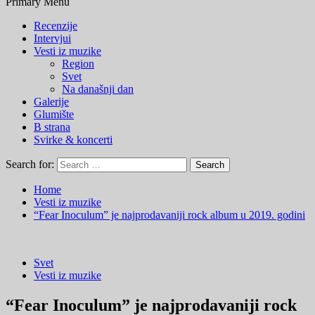
Primary Menu
Recenzije
Intervjui
Vesti iz muzike
Region
Svet
Na današnji dan
Galerije
Glumište
B strana
Svirke & koncerti
Search for:
Home
Vesti iz muzike
“Fear Inoculum” je najprodavaniji rock album u 2019. godini
Svet
Vesti iz muzike
“Fear Inoculum” je najprodavaniji rock