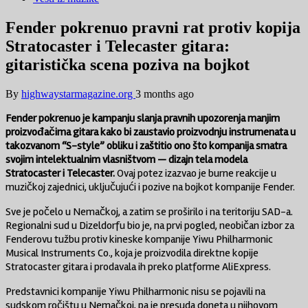
Fender pokrenuo pravni rat protiv kopija
Stratocaster i Telecaster gitara:
gitaristička scena poziva na bojkot
By
highwaystarmagazine.org
3 months ago
Fender
pokrenuo je kampanju slanja pravnih upozorenja manjim
proizvođačima gitara kako bi zaustavio proizvodnju instrumenata u
takozvanom “S-style” obliku i zaštitio ono što kompanija smatra
svojim intelektualnim vlasništvom — dizajn tela modela
Stratocaster i Telecaster.
Ovaj potez izazvao je burne reakcije u
muzičkoj zajednici, uključujući i pozive na bojkot kompanije Fender.
Sve je počelo u Nemačkoj, a zatim se proširilo i na teritoriju SAD-a.
Regionalni sud u Dizeldorfu bio je, na prvi pogled, neobičan izbor za
Fenderovu tužbu protiv kineske kompanije Yiwu Philharmonic
Musical Instruments Co., koja je proizvodila direktne kopije
Stratocaster gitara i prodavala ih preko platforme AliExpress.
Predstavnici kompanije Yiwu Philharmonic nisu se pojavili na
sudskom ročištu u Nemačkoj, pa je presuda doneta u njihovom