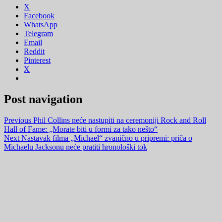
X
Facebook
WhatsApp
Telegram
Email
Reddit
Pinterest
X
Post navigation
Previous
Phil Collins neće nastupiti na ceremoniji Rock and Roll
Hall of Fame: „Morate biti u formi za tako nešto“
Next
Nastavak filma „Michael“ zvanično u pripremi: priča o
Michaelu Jacksonu neće pratiti hronološki tok