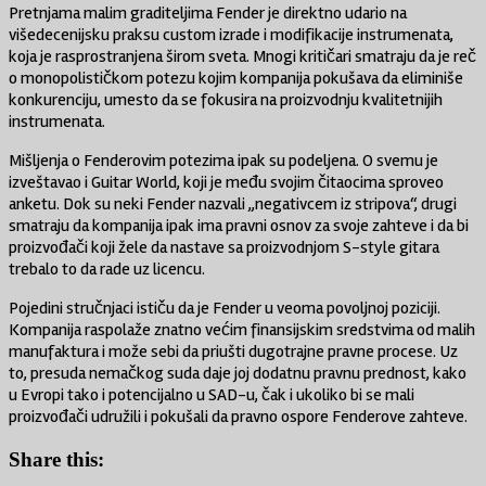
Pretnjama malim graditeljima Fender je direktno udario na
višedecenijsku praksu custom izrade i modifikacije instrumenata,
koja je rasprostranjena širom sveta. Mnogi kritičari smatraju da je reč
o monopolističkom potezu kojim kompanija pokušava da eliminiše
konkurenciju, umesto da se fokusira na proizvodnju kvalitetnijih
instrumenata.
Mišljenja o Fenderovim potezima ipak su podeljena. O svemu je
izveštavao i
Guitar World
, koji je među svojim čitaocima sproveo
anketu. Dok su neki Fender nazvali „negativcem iz stripova“, drugi
smatraju da kompanija ipak ima pravni osnov za svoje zahteve i da bi
proizvođači koji žele da nastave sa proizvodnjom S-style gitara
trebalo to da rade uz licencu.
Pojedini stručnjaci ističu da je Fender u veoma povoljnoj poziciji.
Kompanija raspolaže znatno većim finansijskim sredstvima od malih
manufaktura i može sebi da priušti dugotrajne pravne procese. Uz
to, presuda nemačkog suda daje joj dodatnu pravnu prednost, kako
u Evropi tako i potencijalno u SAD-u, čak i ukoliko bi se mali
proizvođači udružili i pokušali da pravno ospore Fenderove zahteve.
Share this: