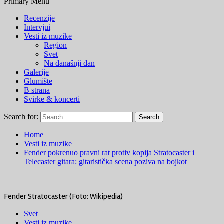
Primary Menu
Recenzije
Intervjui
Vesti iz muzike
Region
Svet
Na današnji dan
Galerije
Glumište
B strana
Svirke & koncerti
Search for:
Home
Vesti iz muzike
Fender pokrenuo pravni rat protiv kopija Stratocaster i
Telecaster gitara: gitaristička scena poziva na bojkot
Fender Stratocaster (Foto: Wikipedia)
Svet
Vesti iz muzike