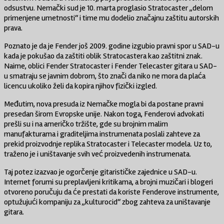
odsustvu. Nemački sud je 10. marta proglasio Stratocaster „delom
primenjene umetnosti“ i time mu dodelio značajnu zaštitu autorskih
prava.
Poznato je da je Fender još 2009. godine izgubio pravni spor u SAD-u
kada je pokušao da zaštiti oblik Stratocastera kao zaštitni znak.
Naime, oblici Fender Stratocaster i Fender Telecaster gitara u SAD-
u smatraju se javnim dobrom, što znači da niko ne mora da plaća
licencu ukoliko želi da kopira njihov fizički izgled.
Međutim, nova presuda iz Nemačke mogla bi da postane pravni
presedan širom Evropske unije. Nakon toga, Fenderovi advokati
prešli su i na američko tržište, gde su brojnim malim
manufakturama i graditeljima instrumenata poslali zahteve za
prekid proizvodnje replika Stratocaster i Telecaster modela. Uz to,
traženo je i uništavanje svih već proizvedenih instrumenata.
Taj potez izazvao je ogorčenje gitarističke zajednice u SAD-u.
Internet forumi su preplavljeni kritikama, a brojni muzičari i blogeri
otvoreno poručuju da će prestati da koriste Fenderove instrumente,
optužujući kompaniju za „kulturocid“ zbog zahteva za uništavanje
gitara.