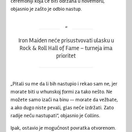
ceremoniji koja će biti održana u novembru,
objasnio je zašto je odbio nastup.
Iron Maiden neće prisustvovati ulasku u
Rock & Roll Hall of Fame – turneja ima
prioritet
„Pitali su me da li bih nastupio i rekao sam ne, jer
morate biti u vrhunskoj formi za tako nešto. Ne
možete samo izaći na binu — morate da vežbate,
a ako dugo niste pevali, glas neće izdržati. Zato
radije neću nastupati“, objasnio je Collins.
Ipak, ostavio je mogućnost povratka otvorenom.