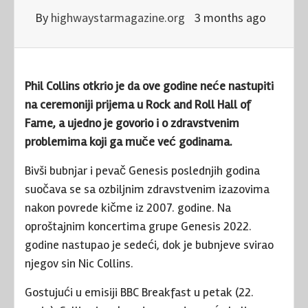
By
highwaystarmagazine.org
3 months ago
Phil Collins
otkrio je da ove godine neće nastupiti
na ceremoniji prijema u
Rock and Roll Hall of
Fame
, a ujedno je govorio i o zdravstvenim
problemima koji ga muče već godinama.
Bivši bubnjar i pevač
Genesis
poslednjih godina
suočava se sa ozbiljnim zdravstvenim izazovima
nakon povrede kičme iz 2007. godine. Na
oproštajnim koncertima grupe Genesis 2022.
godine nastupao je sedeći, dok je bubnjeve svirao
njegov sin Nic Collins.
Gostujući u emisiji BBC Breakfast u petak (22.