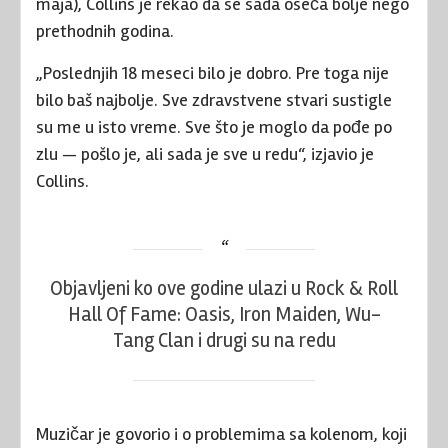
maja), Collins je rekao da se sada oseća bolje nego
prethodnih godina.
„Poslednjih 18 meseci bilo je dobro. Pre toga nije
bilo baš najbolje. Sve zdravstvene stvari sustigle
su me u isto vreme. Sve što je moglo da pođe po
zlu — pošlo je, ali sada je sve u redu“, izjavio je
Collins.
Objavljeni ko ove godine ulazi u Rock & Roll
Hall Of Fame: Oasis, Iron Maiden, Wu-
Tang Clan i drugi su na redu
Muzičar je govorio i o problemima sa kolenom, koji