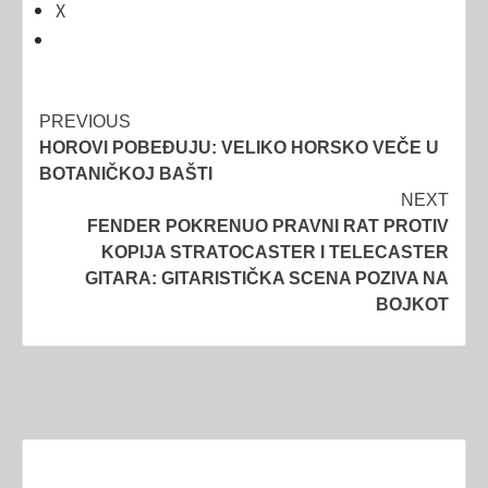
X
Post
PREVIOUS
HOROVI POBEĐUJU: VELIKO HORSKO VEČE U
navigation
BOTANIČKOJ BAŠTI
NEXT
FENDER POKRENUO PRAVNI RAT PROTIV
KOPIJA STRATOCASTER I TELECASTER
GITARA: GITARISTIČKA SCENA POZIVA NA
BOJKOT