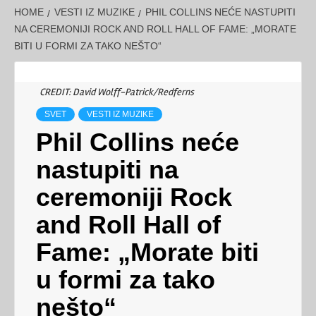
HOME
VESTI IZ MUZIKE
PHIL COLLINS NEĆE NASTUPITI
NA CEREMONIJI ROCK AND ROLL HALL OF FAME: „MORATE
BITI U FORMI ZA TAKO NEŠTO“
CREDIT: David Wolff-Patrick/Redferns
SVET
VESTI IZ MUZIKE
Phil Collins neće
nastupiti na
ceremoniji Rock
and Roll Hall of
Fame: „Morate biti
u formi za tako
nešto“