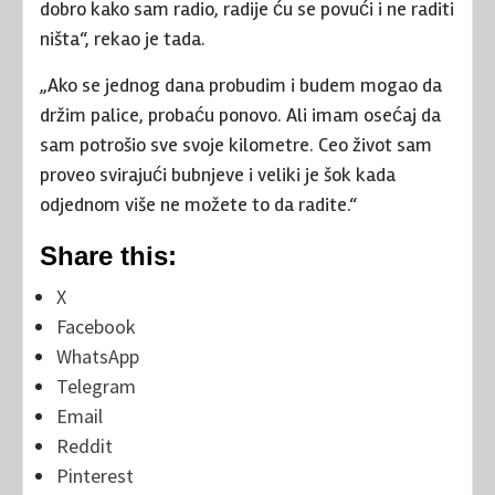
dobro kako sam radio, radije ću se povući i ne raditi
ništa“, rekao je tada.
„Ako se jednog dana probudim i budem mogao da
držim palice, probaću ponovo. Ali imam osećaj da
sam potrošio sve svoje kilometre. Ceo život sam
proveo svirajući bubnjeve i veliki je šok kada
odjednom više ne možete to da radite.“
Share this:
X
Facebook
WhatsApp
Telegram
Email
Reddit
Pinterest