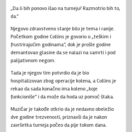
„Da li bih ponovo išao na turneju? Razmotrio bih to,
da.“
Njegovo zdravstveno stanje bilo je tema i ranije.
Početkom godine Collins je govorio o „teškim i
frustrirajućim godinama“, dok je prošle godine
demantovao glasine da se nalazi na samrti i pod
palijativnom negom.
Tada je njegov tim potvrdio da je bio
hospitalizovan zbog operacije kolena, a Collins je
rekao da sada konačno ima koleno „koje
funkcioniše“ i da može da hoda uz pomoć štaka.
Muzičar je takođe otkrio da je nedavno obeležio
dve godine trezvenosti, priznavši da je nakon
završetka turneja počeo da pije tokom dana.