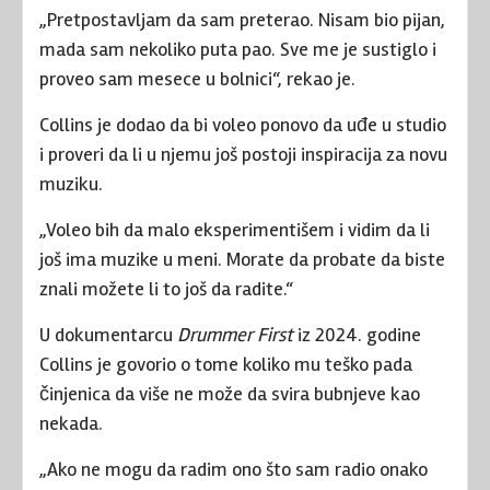
„Pretpostavljam da sam preterao. Nisam bio pijan,
mada sam nekoliko puta pao. Sve me je sustiglo i
proveo sam mesece u bolnici“, rekao je.
Collins je dodao da bi voleo ponovo da uđe u studio
i proveri da li u njemu još postoji inspiracija za novu
muziku.
„Voleo bih da malo eksperimentišem i vidim da li
još ima muzike u meni. Morate da probate da biste
znali možete li to još da radite.“
U dokumentarcu
Drummer First
iz 2024. godine
Collins je govorio o tome koliko mu teško pada
činjenica da više ne može da svira bubnjeve kao
nekada.
„Ako ne mogu da radim ono što sam radio onako