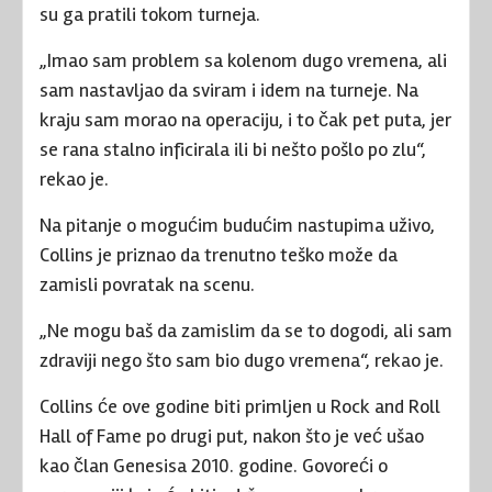
su ga pratili tokom turneja.
„Imao sam problem sa kolenom dugo vremena, ali
sam nastavljao da sviram i idem na turneje. Na
kraju sam morao na operaciju, i to čak pet puta, jer
se rana stalno inficirala ili bi nešto pošlo po zlu“,
rekao je.
Na pitanje o mogućim budućim nastupima uživo,
Collins je priznao da trenutno teško može da
zamisli povratak na scenu.
„Ne mogu baš da zamislim da se to dogodi, ali sam
zdraviji nego što sam bio dugo vremena“, rekao je.
Collins će ove godine biti primljen u Rock and Roll
Hall of Fame po drugi put, nakon što je već ušao
kao član Genesisa 2010. godine. Govoreći o