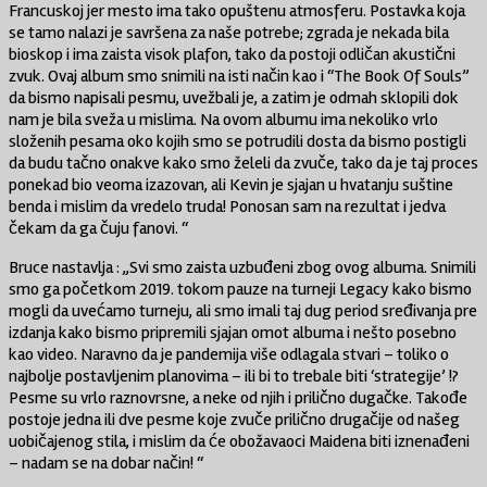
Francuskoj jer mesto ima tako opuštenu atmosferu. Postavka koja
se tamo nalazi je savršena za naše potrebe; zgrada je nekada bila
bioskop i ima zaista visok plafon, tako da postoji odličan akustični
zvuk. Ovaj album smo snimili na isti način kao i “The Book Of Souls”
da bismo napisali pesmu, uvežbali je, a zatim je odmah sklopili dok
nam je bila sveža u mislima. Na ovom albumu ima nekoliko vrlo
složenih pesama oko kojih smo se potrudili dosta da bismo postigli
da budu tačno onakve kako smo želeli da zvuče, tako da je taj proces
ponekad bio veoma izazovan, ali Kevin je sjajan u hvatanju suštine
benda i mislim da vredelo truda! Ponosan sam na rezultat i jedva
čekam da ga čuju fanovi. “
Bruce nastavlja : „Svi smo zaista uzbuđeni zbog ovog albuma. Snimili
smo ga početkom 2019. tokom pauze na turneji Legacy kako bismo
mogli da uvećamo turneju, ali smo imali taj dug period sređivanja pre
izdanja kako bismo pripremili sjajan omot albuma i nešto posebno
kao video. Naravno da je pandemija više odlagala stvari – toliko o
najbolje postavljenim planovima – ili bi to trebale biti ‘strategije’ !?
Pesme su vrlo raznovrsne, a neke od njih i prilično dugačke. Takođe
postoje jedna ili dve pesme koje zvuče prilično drugačije od našeg
uobičajenog stila, i mislim da će obožavaoci Maidena biti iznenađeni
– nadam se na dobar način! “