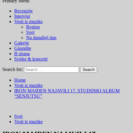
Primary Menu
Recenzije
Intervjui
Vesti iz muzike
Region
Svet
Na današnji dan
Galerije
Glumište
B strana
Svirke & koncerti
Search for:
Home
Vesti iz muzike
IRON MAIDEN NAJAVILI 17. STUDIJSKI ALBUM
“SENJUTSU”
Svet
Vesti iz muzike