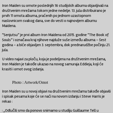
Iron Maiden su omote poslednjih 16 studijskih albuma objavljivali na
društvenim mrežama tokom jedne nedelje. 13. jula distribuirano je
prvih 11 omota albuma, praćenih po jednom uzastopnom
naslovnicom svakog dana, sve do vesti o najnovijem albumu
Maidena.
“Senjutsu” je prvi album Iron Maidena od 2015. godine “The Book of
Souls” i označava kraj njihove najduže suše između albuma – šest
godina – a biće objavljen 3. septembra, dok prednarudžbe počinju 21.
jula.
U video najavi za ploču, koja je podeljena na društvenim mrežama,
Iron Maiden je takođe ukazao na novog samuraja Eddieja, koji će
krasiti i omot ovog izdanja.
Photo : Artwork/Omot
Iron Maiden su u novoj objavi na društvenim mrežama takođe objavili
i spisak pesama koje će se naći na novom izdanju i Steve Harris je
rekao :
: „Odlučili smo da ponovo snimamo u studiju Guillaume Tell u