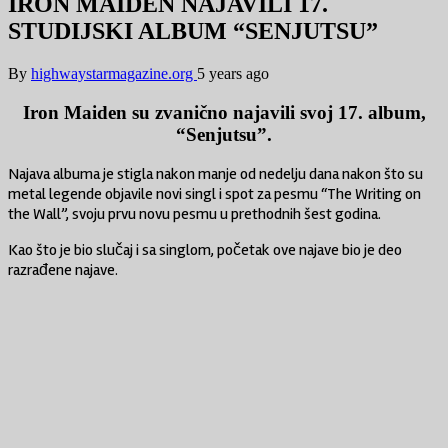
IRON MAIDEN NAJAVILI 17.
STUDIJSKI ALBUM “SENJUTSU”
By
highwaystarmagazine.org
5 years ago
Iron Maiden su zvanično najavili svoj 17. album,
“Senjutsu”.
Najava albuma je stigla nakon manje od nedelju dana nakon što su
metal legende objavile novi singl i spot za pesmu “The Writing on
the Wall”, svoju prvu novu pesmu u prethodnih šest godina.
Kao što je bio slučaj i sa singlom, početak ove najave bio je deo
razrađene najave.