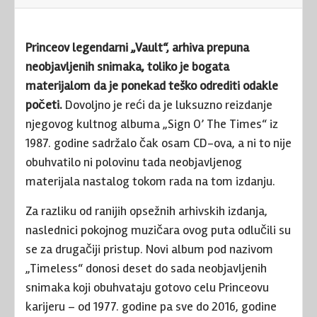
Princeov legendarni „Vault“, arhiva prepuna
neobjavljenih snimaka, toliko je bogata
materijalom da je ponekad teško odrediti odakle
početi.
Dovoljno je reći da je luksuzno reizdanje
njegovog kultnog albuma „Sign O’ The Times“ iz
1987. godine sadržalo čak osam CD-ova, a ni to nije
obuhvatilo ni polovinu tada neobjavljenog
materijala nastalog tokom rada na tom izdanju.
Za razliku od ranijih opsežnih arhivskih izdanja,
naslednici pokojnog muzičara ovog puta odlučili su
se za drugačiji pristup. Novi album pod nazivom
„Timeless“ donosi deset do sada neobjavljenih
snimaka koji obuhvataju gotovo celu Princeovu
karijeru – od 1977. godine pa sve do 2016, godine