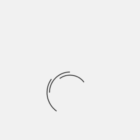
 u glavu”, odnosno, najkomercijalnijim hitom “Ena”. “Ja
te čuli”. “TV man” je posvećena Darkovoj partnerki Sandi
nje su sa prvim taktovima izazvali “Sejmeni”.
ičajeno, poput vojske, u potpunosti je održala “radnu
k uz reku, postajala prohladna. Nisu samo ptice bile u
” podstiče na svest o, generalno, zaštiti životinja. Dve
” i “Mila” predstavljale su tek kratko zatišje pred
vršnicu. Darko je podržao Rendžere istočne Srbije i bitku
 Aleksandrom Kulićem izveo je čuvenu “Bi’ mog’o da mogu”.
deo koncerta, dok su za bis sačuvane “Kurdistan” i
 usled ogromnog interesovanja takođe rasprodat koncert
a programu je večeras (20.30).