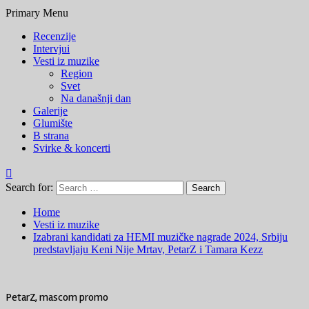
Primary Menu
Recenzije
Intervjui
Vesti iz muzike
Region
Svet
Na današnji dan
Galerije
Glumište
B strana
Svirke & koncerti
Search for:
Home
Vesti iz muzike
Izabrani kandidati za HEMI muzičke nagrade 2024, Srbiju
predstavljaju Keni Nije Mrtav, PetarZ i Tamara Kezz
PetarZ, mascom promo