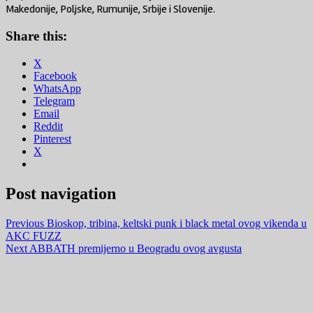
Makedonije, Poljske, Rumunije, Srbije i Slovenije.
Share this:
X
Facebook
WhatsApp
Telegram
Email
Reddit
Pinterest
X
Post navigation
Previous
Bioskop, tribina, keltski punk i black metal ovog vikenda u
AKC FUZZ
Next
ABBATH premijerno u Beogradu ovog avgusta