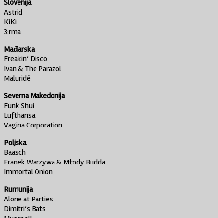
Slovenija
Astrid
KiKi
3:rma
Mađarska
Freakin’ Disco
Ivan & The Parazol
Maluridé
Severna Makedonija
Funk Shui
Lufthansa
Vagina Corporation
Poljska
Baasch
Franek Warzywa & Młody Budda
Immortal Onion
Rumunija
Alone at Parties
Dimitri’s Bats