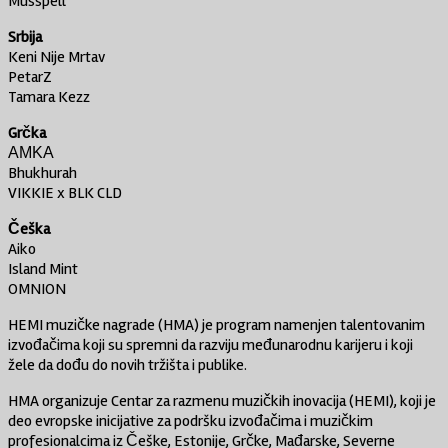
Musspell
Srbija
Keni Nije Mrtav
PetarZ
Tamara Kezz
Grčka
ΑΜΚΑ
Bhukhurah
VIKKIE x BLK CLD
Češka
Aiko
Island Mint
OMNION
HEMI muzičke nagrade (HMA) je program namenjen talentovanim
izvođačima koji su spremni da razviju međunarodnu karijeru i koji
žele da dođu do novih tržišta i publike.
HMA organizuje Centar za razmenu muzičkih inovacija (HEMI), koji je
deo evropske inicijative za podršku izvođačima i muzičkim
profesionalcima iz Češke, Estonije, Grčke, Mađarske, Severne