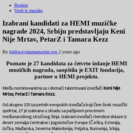
Region
Vesti iz muzike
Izabrani kandidati za HEMI muzičke
nagrade 2024, Srbiju predstavljaju Keni
Nije Mrtav, PetarZ i Tamara Kezz
By
highwaystarmagazine.org
2 years ago
Poznato je 27 kandidata za četvrto izdanje HEMI
muzičkih nagrada, saopštila je EXIT fondacija,
partner u HEMI projektu.
Među nominovanima su i domaći talentovani izvođači
Keni Nije
Mrtav, PetarZ i Tamara Kezz.
Od ukupno 325 izuzetnih evropskih izvođača koji čine širok muzički
spektar, 27 je izabrano u skladu sa pažljivom procenom
međunarodnog stručnog žirija. Izabrani izvođači i bendovi dolaze iz
devet zemalja Centralne i Jugoistočne Evrope (Češka, Estonija,
Grčka, Mađarska, Severna Makedonija, Poljska, Rumunija, Srbija,