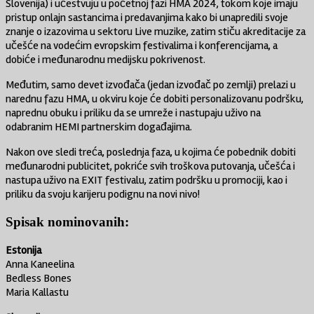
Slovenija) i učestvuju u početnoj fazi HMA 2024, tokom koje imaju
pristup onlajn sastancima i predavanjima kako bi unapredili svoje
znanje o izazovima u sektoru Live muzike, zatim stiču akreditacije za
učešće na vodećim evropskim festivalima i konferencijama, a
dobiće i međunarodnu medijsku pokrivenost.
Međutim, samo devet izvođača (jedan izvođač po zemlji) prelazi u
narednu fazu HMA, u okviru koje će dobiti personalizovanu podršku,
naprednu obuku i priliku da se umreže i nastupaju uživo na
odabranim HEMI partnerskim događajima.
Nakon ove sledi treća, poslednja faza, u kojima će pobednik dobiti
međunarodni publicitet, pokriće svih troškova putovanja, učešća i
nastupa uživo na EXIT festivalu, zatim podršku u promociji, kao i
priliku da svoju karijeru podignu na novi nivo!
Spisak nominovanih:
Estonija
Anna Kaneelina
Bedless Bones
Maria Kallastu