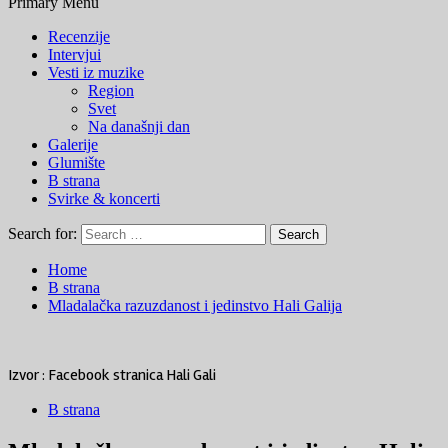
Primary Menu
Recenzije
Intervjui
Vesti iz muzike
Region
Svet
Na današnji dan
Galerije
Glumište
B strana
Svirke & koncerti
Search for:
Home
B strana
Mladalačka razuzdanost i jedinstvo Hali Galija
Izvor : Facebook stranica Hali Gali
B strana