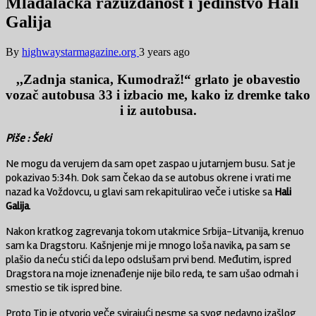
Mladalačka razuzdanost i jedinstvo Hali
Galija
By
highwaystarmagazine.org
3 years ago
,,Zadnja stanica, Kumodraž!“ grlato je obavestio
vozač autobusa 33 i izbacio me, kako iz dremke tako
i iz autobusa.
Piše : Šeki
Ne mogu da verujem da sam opet zaspao u jutarnjem busu. Sat je
pokazivao 5:34h. Dok sam čekao da se autobus okrene i vrati me
nazad ka Voždovcu, u glavi sam rekapitulirao veče i utiske sa
Hali
Galija
.
Nakon kratkog zagrevanja tokom utakmice Srbija-Litvanija, krenuo
sam ka Dragstoru. Kašnjenje mi je mnogo loša navika, pa sam se
plašio da neću stići da lepo odslušam prvi bend. Međutim, ispred
Dragstora na moje iznenađenje nije bilo reda, te sam ušao odmah i
smestio se tik ispred bine.
Proto Tip je otvorio veče svirajući pesme sa svog nedavno izašlog