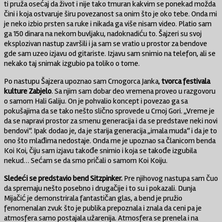
ti pruža osećaj da život i nije tako tmuran kakvim se ponekad možda
čini i koja ostvaruje širu povezanost sa onim što je oko tebe. Onda mi
je neko izbio prsten sa ruke i nikada ga više nisam video. Platio sam
ga 150 dinara na nekom buvljaku, nadoknadiću to. Šajzeri su svoj
eksplozivan nastup završili i ja sam se vratio u prostor za bendove
gde sam uzeo izjavu od gitariste. Izjavu sam snimio na telefon, ali se
nekako taj snimak izgubio pa toliko o tome.
Po nastupu Šajzera upoznao sam Crnogorca Janka,
tvorca festivala
kulture Zabjelo
. Sa njim sam dobar deo vremena proveo u razgovoru
o samom Hali Galiju. On je pohvalio koncept i povezao ga sa
pokušajima da se tako nešto slično sprovede u Crnoj Gori. „Vreme je
da se napravi prostor za smenu generacija i da se predstave neki novi
bendovi“. Ipak dodao je, da je starija generacija „imala muda“ i da je to
ono što mlađima nedostaje. Onda me je upoznao sa članicom benda
Koi Koi, čiju sam izjavu takođe snimio i koja se takođe izgubila
nekud… Sećam se da smo pričali o samom Koi Koiju.
Sledeći se predstavio bend Sitzpinker.
Pre njihovog nastupa sam čuo
da spremaju nešto posebno i drugačije i to su i pokazali. Dunja
Mijačić je demonstrirala fantastičan glas, a bend je pružio
fenomenalan zvuk što je publika prepoznala i znala da ceni pa je
atmosfera samo postajala užarenija. Atmosfera se prenela i na