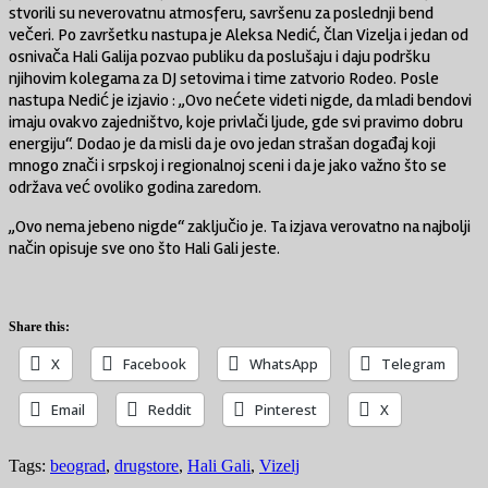
stvorili su neverovatnu atmosferu, savršenu za poslednji bend
večeri. Po završetku nastupa je Aleksa Nedić, član Vizelja i jedan od
osnivača Hali Galija pozvao publiku da poslušaju i daju podršku
njihovim kolegama za DJ setovima i time zatvorio Rodeo. Posle
nastupa Nedić je izjavio : „Ovo nećete videti nigde, da mladi bendovi
imaju ovakvo zajedništvo, koje privlači ljude, gde svi pravimo dobru
energiju“. Dodao je da misli da je ovo jedan strašan događaj koji
mnogo znači i srpskoj i regionalnoj sceni i da je jako važno što se
održava već ovoliko godina zaredom.
„Ovo nema jebeno nigde“ zaključio je. Ta izjava verovatno na najbolji
način opisuje sve ono što Hali Gali jeste.
Share this:
X
Facebook
WhatsApp
Telegram
Email
Reddit
Pinterest
X
Tags:
beograd
,
drugstore
,
Hali Gali
,
Vizelj