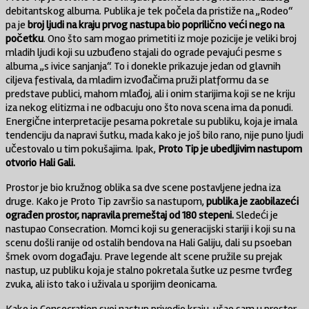
debitantskog albuma. Publika je tek počela da pristiže na ,,Rodeo“
pa je
broj ljudi na kraju prvog nastupa bio poprilično veći nego na
početku
. Ono što sam mogao primetiti iz moje pozicije je veliki broj
mladih ljudi koji su uzbuđeno stajali do ograde pevajući pesme s
albuma „s ivice sanjanja“. To i donekle prikazuje jedan od glavnih
ciljeva festivala, da mladim izvođačima pruži platformu da se
predstave publici, mahom mlađoj, ali i onim starijima koji se ne kriju
iza nekog elitizma i ne odbacuju ono što nova scena ima da ponudi.
Energične interpretacije pesama pokretale su publiku, koja je imala
tendenciju da napravi šutku, mada kako je još bilo rano, nije puno ljudi
učestovalo u tim pokušajima. Ipak,
Proto Tip je ubedljivim nastupom
otvorio Hali Gali.
Prostor je bio kružnog oblika sa dve scene postavljene jedna iza
druge. Kako je Proto Tip završio sa nastupom,
publika je zaobilazeći
ograđen prostor, napravila premeštaj od 180 stepeni.
Sledeći je
nastupao Consecration. Momci koji su generacijski stariji i koji su na
scenu došli ranije od ostalih bendova na Hali Galiju, dali su psoeban
šmek ovom događaju. Prave legende alt scene pružile su prejak
nastup, uz publiku koja je stalno pokretala šutke uz pesme tvrđeg
zvuka, ali isto tako i uživala u sporijim deonicama.