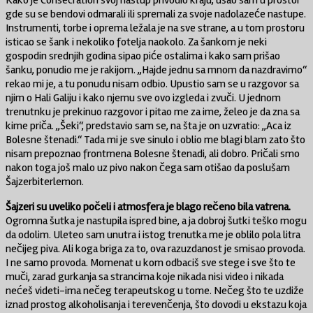
Kako je Consecration svoj nastup privodio kraju, ušao sam u prostor
gde su se bendovi odmarali ili spremali za svoje nadolazeće nastupe.
Instrumenti, torbe i oprema ležala je na sve strane, a u tom prostoru
isticao se šank i nekoliko fotelja naokolo. Za šankom je neki
gospodin srednjih godina sipao piće ostalima i kako sam prišao
šanku, ponudio me je rakijom. „Hajde jednu sa mnom da nazdravimo“
rekao mi je, a tu ponudu nisam odbio. Upustio sam se u razgovor sa
njim o Hali Galiju i kako njemu sve ovo izgleda i zvuči. U jednom
trenutnku je prekinuo razgovor i pitao me za ime, želeo je da zna sa
kime priča. „Šeki“, predstavio sam se, na šta je on uzvratio: ,,Aca iz
Bolesne štenadi.“ Tada mi je sve sinulo i oblio me blagi blam zato što
nisam prepoznao frontmena Bolesne štenadi, ali dobro. Pričali smo
nakon toga još malo uz pivo nakon čega sam otišao da poslušam
Šajzerbiterlemon.
Šajzeri su uveliko počeli i atmosfera je blago rečeno bila vatrena.
Ogromna šutka je nastupila ispred bine, a ja dobroj šutki teško mogu
da odolim. Uleteo sam unutra i istog trenutka me je oblilo pola litra
nečijeg piva. Ali koga briga za to, ova razuzdanost je smisao provoda.
I ne samo provoda. Momenat u kom odbaciš sve stege i sve što te
muči, zarad gurkanja sa strancima koje nikada nisi video i nikada
nećeš videti-ima nečeg terapeutskog u tome. Nečeg što te uzdiže
iznad prostog alkoholisanja i terevenčenja, što dovodi u ekstazu koja