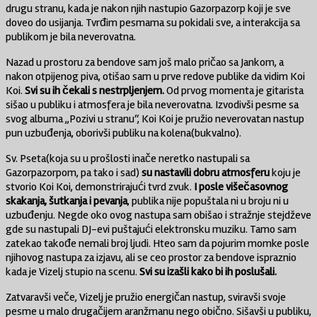
drugu stranu, kada je nakon njih nastupio Gazorpazorp koji je sve
doveo do usijanja. Tvrđim pesmama su pokidali sve, a interakcija sa
publikom je bila neverovatna.
Nazad u prostoru za bendove sam još malo pričao sa Jankom, a
nakon otpijenog piva, otišao sam u prve redove publike da vidim Koi
Koi.
Svi su ih čekali s nestrpljenjem.
Od prvog momenta je gitarista
sišao u publiku i atmosfera je bila neverovatna. Izvodivši pesme sa
svog albuma „Pozivi u stranu“, Koi Koi je pružio neverovatan nastup
pun uzbuđenja, oborivši publiku na kolena(bukvalno).
Sv. Pseta(koja su u prošlosti inače neretko nastupali sa
Gazorpazorpom, pa tako i sad)
su nastavili dobru atmosferu
koju je
stvorio Koi Koi, demonstrirajući tvrd zvuk.
I posle višečasovnog
skakanja, šutkanja i pevanja
, publika nije popuštala ni u broju ni u
uzbuđenju. Negde oko ovog nastupa sam obišao i stražnje stejdževe
gde su nastupali DJ-evi puštajući elektronsku muziku. Tamo sam
zatekao takođe nemali broj ljudi. Hteo sam da pojurim momke posle
njihovog nastupa za izjavu, ali se ceo prostor za bendove ispraznio
kada je Vizelj stupio na scenu.
Svi su izašli kako bi ih poslušali.
Zatvaravši veče, Vizelj je pružio energičan nastup, sviravši svoje
pesme u malo drugačijem aranžmanu nego obično. Sišavši u publiku,