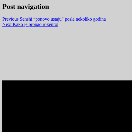
Post navigation
Previous
Senshi “ponovo ustaju” posle nekoliko godina
Next
Kako je propao rokenrol