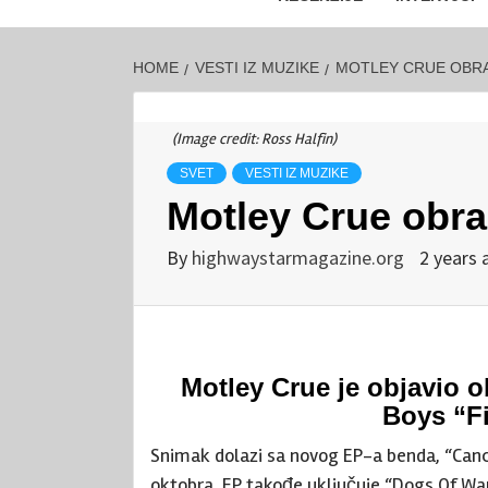
HOME
VESTI IZ MUZIKE
MOTLEY CRUE OBRAD
(Image credit: Ross Halfin)
SVET
VESTI IZ MUZIKE
Motley Crue obrad
By
highwaystarmagazine.org
2 years 
Motley Crue je objavio o
Boys “Fi
Snimak dolazi sa novog EP-a benda, “Cancell
oktobra. EP takođe uključuje “Dogs Of War”