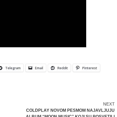
Telegram
Email
Reddit
Pinterest
NEXT
COLDPLAY NOVOM PESMOM NAJAVLJUJU
ALBUM “MOON MUSIC” KOJI SU POSVETILI