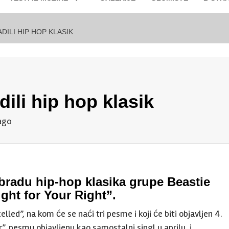
ILI HIP HOP KLASIK
ili hip hop klasik
ago
bradu hip-hop klasika grupe Beastie
ght for Your Right”.
ed”, na kom će se naći tri pesme i koji će biti objavljen 4.
, pesmu objavljenu kao samostalni singl u aprilu, i