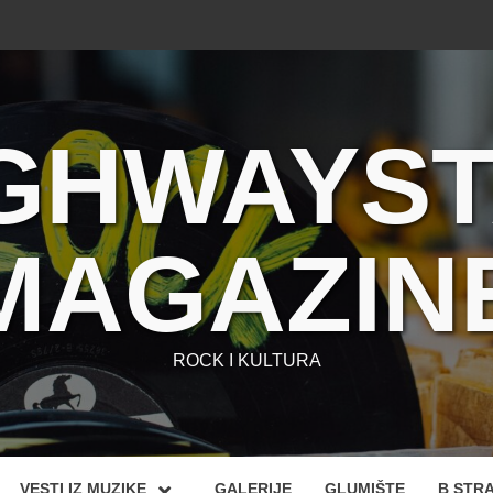
GHWAYS
MAGAZIN
ROCK I KULTURA
VESTI IZ MUZIKE
GALERIJE
GLUMIŠTE
B STR