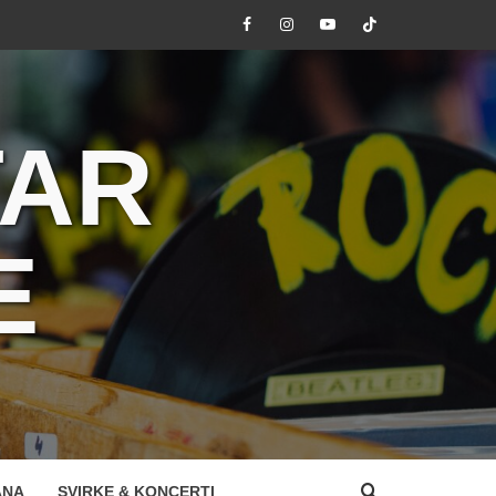
Facebook
Instagram
Youtube
Tik
Tok
TAR
E
ANA
SVIRKE & KONCERTI