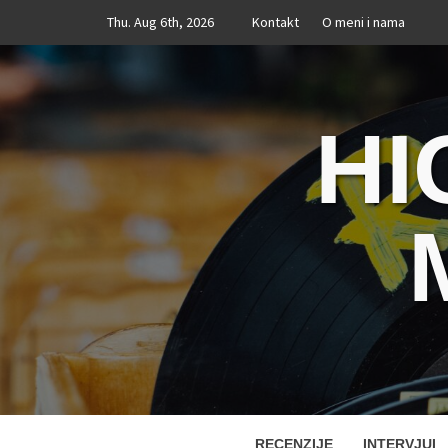
Skip
Thu. Aug 6th, 2026
Kontakt
O meni i nama
to
content
HI
RECENZIJE
INTERVJUI