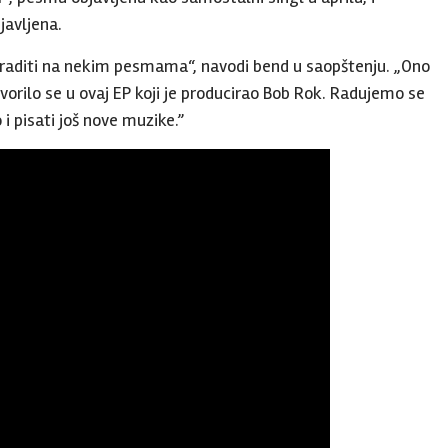
javljena.
dno raditi na nekim pesmama“, navodi bend u saopštenju. „Ono
vorilo se u ovaj EP koji je producirao Bob Rok. Radujemo se
 i pisati još nove muzike.”