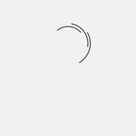
end je u maju 2025. godine objavio i drugo studijsko izdanje
“. Tokom dosadašnje karijere nastupali su na brojnim
, Nisomnia, Festival uličnih svirača i drugi, a delili su binu
ice, Keni Nije Mrtav i Hladno Pivo.
tor: Jelena Malikov
 čuje prošireni koncertni repertoar benda, uključujući
inglove, ali i potpuno novi materijal koji će premijerno biti
tivni rok sastav iz Niša formiran 2023. godine. Bend
die, post-rock i grunge uticajima, dok se u tekstovima bavi
ć imaju nastupe na festivalima kao što su Nišvil i
vima KoiKoi i Artan Lili.
tice lete“ za izdavačke kuće
Pop Depresija
i
Zeleni Kačket
,
lu i pripremama za naredna studijska snimanja.