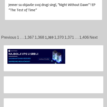
Jenner su objavile svoj drugi singl, “Night Without Dawn” ! EP
“The Test of Time”
Posts
…
1,369
…
Previous
1
1,367
1,368
1,370
1,371
1,406
Next
pagination