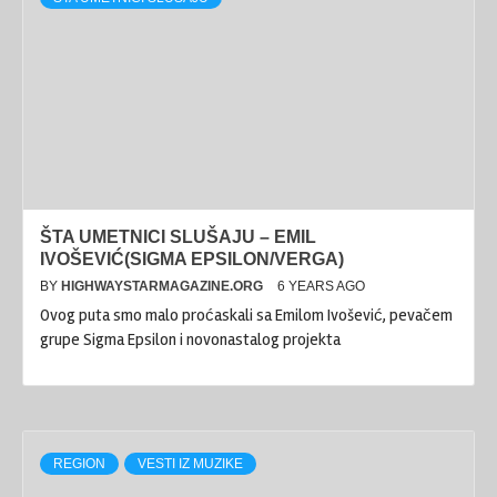
ŠTA UMETNICI SLUŠAJU – EMIL
IVOŠEVIĆ(SIGMA EPSILON/VERGA)
BY
HIGHWAYSTARMAGAZINE.ORG
6 YEARS AGO
Ovog puta smo malo proćaskali sa Emilom Ivošević, pevačem
grupe Sigma Epsilon i novonastalog projekta
REGION
VESTI IZ MUZIKE