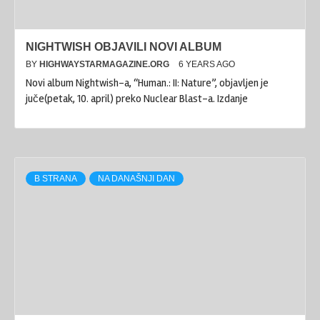
NIGHTWISH OBJAVILI NOVI ALBUM
BY
HIGHWAYSTARMAGAZINE.ORG
6 YEARS AGO
Novi album Nightwish-a, “Human.: II: Nature”, objavljen je
juče(petak, 10. april) preko Nuclear Blast-a. Izdanje
B STRANA
NA DANAŠNJI DAN