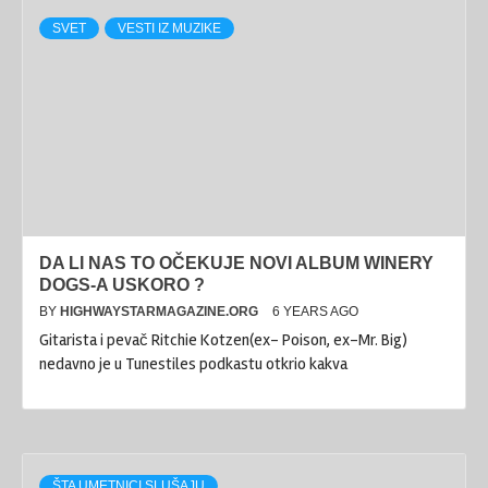
SVET
VESTI IZ MUZIKE
DA LI NAS TO OČEKUJE NOVI ALBUM WINERY
DOGS-A USKORO ?
BY
HIGHWAYSTARMAGAZINE.ORG
6 YEARS AGO
Gitarista i pevač Ritchie Kotzen(ex- Poison, ex-Mr. Big)
nedavno je u Tunestiles podkastu otkrio kakva
ŠTA UMETNICI SLUŠAJU