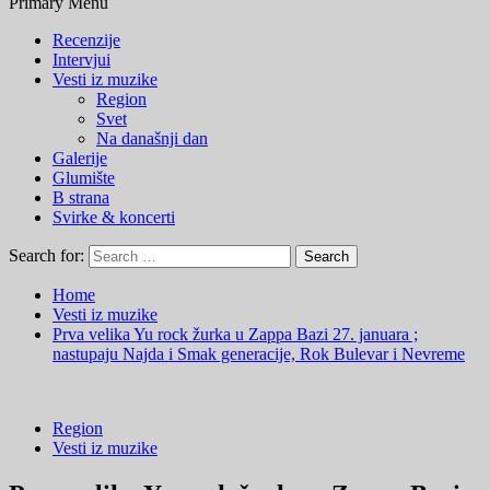
Primary Menu
Recenzije
Intervjui
Vesti iz muzike
Region
Svet
Na današnji dan
Galerije
Glumište
B strana
Svirke & koncerti
Search for:
Home
Vesti iz muzike
Prva velika Yu rock žurka u Zappa Bazi 27. januara ;
nastupaju Najda i Smak generacije, Rok Bulevar i Nevreme
Region
Vesti iz muzike