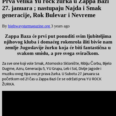
Prva velika Yu rock žurka u Zappa Bazi
27. januara ; nastupaju Najda i Smak
generacije, Rok Bulevar i Nevreme
By
highwaystarmagazine.org
3 years ago
Zappa Baza će prvi put ponuditi svim ljubiteljima
njihovog kluba i domaćeg rokenrola iliti bivše nam
zemlje Jugoslavije žurku koja će biti fantastična u
svakom smislu, a pre svega sviračkom.
Za sve one koji vole Smak, Atomosko Sklonište, Riblju Čorbu, Bijelo
Dugme, Azru, Generaciju 5, YU Grupu, Leb i Sol, Divlje Jagode i
muziku ovog tipa ovo je prava žurka. U Subotu 27. januara sa
početkom od 21 čas u Zappa Bazi će se održati prva YU ROCK
ŽURKA.