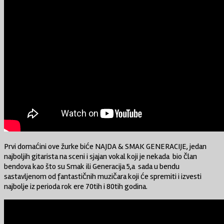
Prvi domaćini ove žurke biće NAJDA & SMAK GENERACIJE, jedan
najboljih gitarista na sceni i sjajan vokal koji je nekada bio član
bendova kao što su Smak ili Generacija 5,a sada u bendu
sastavljenom od fantastičnih muzičara koji će spremiti i izvesti
najbolje iz perioda rok ere 70tih i 80tih godina.