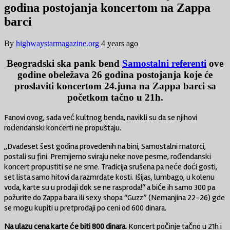
godina postojanja koncertom na Zappa
barci
By
highwaystarmagazine.org
4 years ago
Beogradski ska pank bend
Samostalni referenti
ove
godine obeležava 26 godina postojanja koje će
proslaviti koncertom 24.juna na Zappa barci sa
početkom tačno u 21h.
Fanovi ovog, sada već kultnog benda, navikli su da se njihovi
rođendanski koncerti ne propuštaju.
,,Dvadeset šest godina provedenih na bini, Samostalni matorci,
postali su fini. Premijerno sviraju neke nove pesme, rođendanski
koncert propustiti se ne sme. Tradicija srušena pa neće doći gosti,
set lista samo hitovi da razmrdate kosti. Išijas, lumbago, u kolenu
voda, karte su u prodaji dok se ne rasproda!“ a biće ih samo 300 pa
požurite do Zappa bara ili sexy shopa “Guzz” (Nemanjina 22-26) gde
se mogu kupiti u pretprodaji po ceni od 600 dinara.
Na ulazu cena karte će biti 800 dinara.
Koncert počinje tačno u 21h i