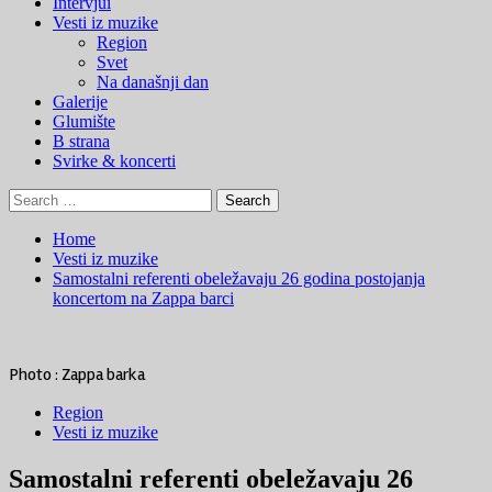
Menu
Intervjui
Vesti iz muzike
Region
Svet
Na današnji dan
Galerije
Glumište
B strana
Svirke & koncerti
Search
for:
Home
Vesti iz muzike
Samostalni referenti obeležavaju 26 godina postojanja
koncertom na Zappa barci
Photo : Zappa barka
Region
Vesti iz muzike
Samostalni referenti obeležavaju 26