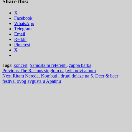
Share this:
X
Facebook
WhatsApp
Telegram
Email
Reddit
Pinterest
X
Tags:
koncert
,
Samostalni referenti
,
zappa barka
Post
Previous
The Rasmus singlom najavili novi album
Next
Ritam Nereda, Kombati i drugi dolaze na 5. Deer & beer
navigation
festival ovog avgusta u Apatinu