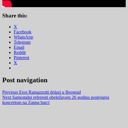
Share this:
X
Facebook
WhatsApp
Telegram
Email
Reddit
Pinterest
X
Post navigation
Previous
Eros Ramazzotti dolazi u Beograd
Next
Samostalni referenti obeležavaju 26 godina postojanja
koncertom na Zappa barci