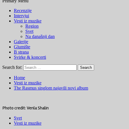
Primary Menu
Recenzije
Intervjui
Vesti iz muzike
Region
Svet
Na današnji dan
Galerije
Glumište
B strana
Svirke & koncerti
Search for:
Home
Vesti iz muzike
The Rasmus singlom najavili novi album
Photo credit: Venla Shalin
Svet
Vesti iz muzike