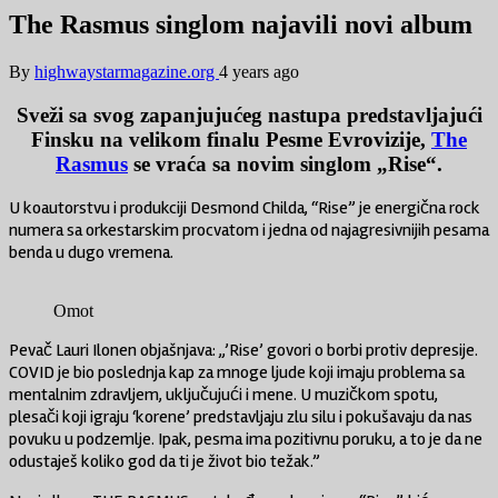
The Rasmus singlom najavili novi album
By
highwaystarmagazine.org
4 years ago
Sveži sa svog zapanjujućeg nastupa predstavljajući
Finsku na velikom finalu Pesme Evrovizije,
The
Rasmus
se vraća sa novim singlom „Rise“.
U koautorstvu i produkciji Desmond Childa, “Rise” je energična rock
numera sa orkestarskim procvatom i jedna od najagresivnijih pesama
benda u dugo vremena.
Omot
Pevač Lauri Ilonen objašnjava: „’Rise’ govori o borbi protiv depresije.
COVID je bio poslednja kap za mnoge ljude koji imaju problema sa
mentalnim zdravljem, uključujući i mene. U muzičkom spotu,
plesači koji igraju ‘korene’ predstavljaju zlu silu i pokušavaju da nas
povuku u podzemlje. Ipak, pesma ima pozitivnu poruku, a to je da ne
odustaješ koliko god da ti je život bio težak.”