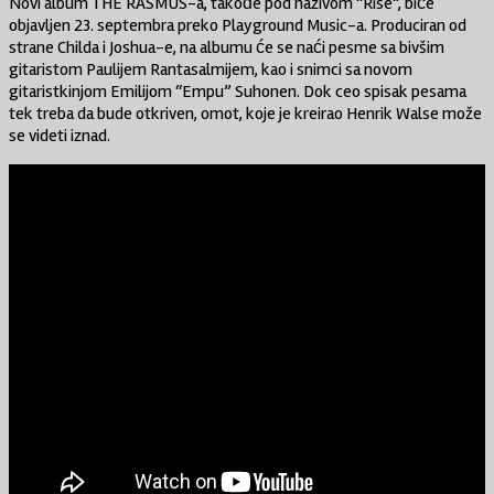
Novi album THE RASMUS-a, takođe pod nazivom “Rise”, biće
objavljen 23. septembra preko Playground Music-a. Produciran od
strane Childa i Joshua-e, na albumu će se naći pesme sa bivšim
gitaristom Paulijem Rantasalmijem, kao i snimci sa novom
gitaristkinjom Emilijom “Empu” Suhonen. Dok ceo spisak pesama
tek treba da bude otkriven, omot, koje je kreirao Henrik Walse može
se videti iznad.