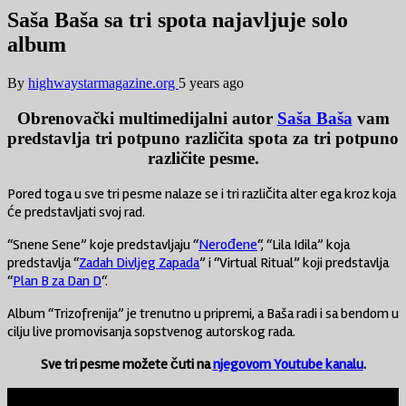
Saša Baša sa tri spota najavljuje solo
album
By
highwaystarmagazine.org
5 years ago
Obrenovački multimedijalni autor
Saša Baša
vam
predstavlja tri potpuno različita spota za tri potpuno
različite pesme.
Pored toga u sve tri pesme nalaze se i tri različita alter ega kroz koja
će predstavljati svoj rad.
“Snene Sene” koje predstavljaju “
Nerođene
“, “Lila Idila” koja
predstavlja “
Zadah Divljeg Zapada
” i “Virtual Ritual” koji predstavlja
“
Plan B za Dan D
“.
Album “Trizofrenija” je trenutno u pripremi, a Baša radi i sa bendom u
cilju live promovisanja sopstvenog autorskog rada.
Sve tri pesme možete čuti na
njegovom Youtube kanalu
.