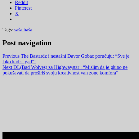
Reddit
Pinterest
X
Tags:
saša baša
Post navigation
Previous
The Bastardz i nestašni Davor Gobac poručuju: “Sve je
lako kad si gad”!
Next
DL(Bad Wolves) za Highwaystar : “Mislim da je glupo ne
pokušavati da proširiš svoju kreativnost van zone komfora”