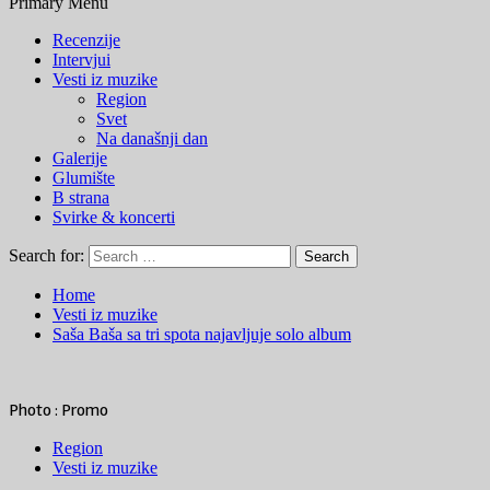
Primary Menu
Recenzije
Intervjui
Vesti iz muzike
Region
Svet
Na današnji dan
Galerije
Glumište
B strana
Svirke & koncerti
Search for:
Home
Vesti iz muzike
Saša Baša sa tri spota najavljuje solo album
Photo : Promo
Region
Vesti iz muzike