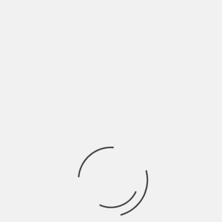
BY
HIGHWAYSTARMAGAZINE.ORG
5 YEARS AGO
Pisao : Rastko Tomić S obzirom da koronavirus izaziva haos u
svetu muzike, smislili smo